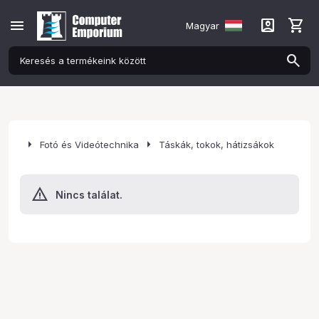
menu
account_box
shopping_cart
Magyar
arrow_right
arrow_right
Fotó és Videótechnika
Táskák, tokok, hátizsákok
Nincs találat.