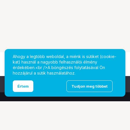
Ahogy a legtöbb weboldal, a miénk is sütiket (cookie-
kat) használ a nagyobb felhasználói élmény
érdekében.<br />A böngészés folytatásával Ön
hozzájárul a sütik használatához.
Ugrás az oldal tetejére
Értem
Tudjon meg többet
További oldalaink
Digitalizálás