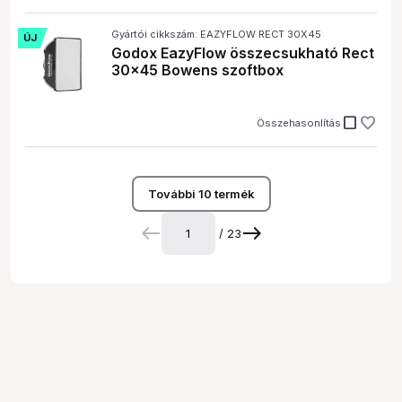
Gyártói cikkszám: EAZYFLOW RECT 30X45
ÚJ
Godox EazyFlow összecsukható Rect
30x45 Bowens szoftbox
check_box_outline_blank
Összehasonlítás
További 10 termék
/ 23