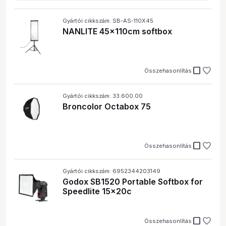
Gyártói cikkszám: SB-AS-110X45
NANLITE 45x110cm softbox
check_box_outline_blank
Összehasonlítás
Gyártói cikkszám: 33.600.00
Broncolor Octabox 75
check_box_outline_blank
Összehasonlítás
Gyártói cikkszám: 6952344203149
Godox SB1520 Portable Softbox for
Speedlite 15x20c
check_box_outline_blank
Összehasonlítás