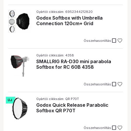
Gyártói cikkszám: 6952344212820
Godox Softbox with Umbrella
Connection 120cm+ Grid
check_box_outline_blank
Összehasonlítás
Gyártói cikkszám: 4358
SMALLRIG RA-D30 mini parabola
Softbox for RC 60B 4358
check_box_outline_blank
Összehasonlítás
Gyártói cikkszám: QR P70T
ÚJ
Godox Quick Release Parabolic
Softbox QR P70T
check_box_outline_blank
Összehasonlítás