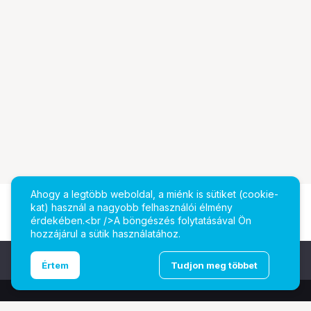
Ahogy a legtöbb weboldal, a miénk is sütiket (cookie-
kat) használ a nagyobb felhasználói élmény
érdekében.<br />A böngészés folytatásával Ön
hozzájárul a sütik használatához.
Ugrás az oldal tetejére
Értem
Tudjon meg többet