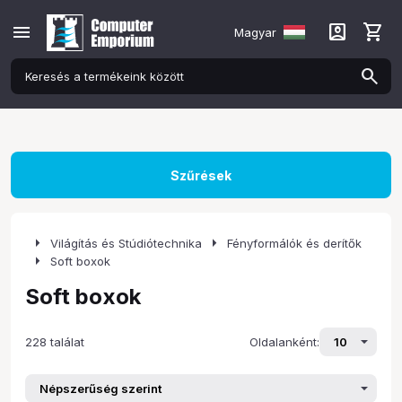
menu
account_box
shopping_cart
Magyar
Szűrések
arrow_right
arrow_right
Világítás és Stúdiótechnika
Fényformálók és derítők
arrow_right
Soft boxok
Soft boxok
228 találat
Oldalanként: