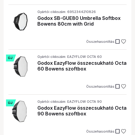
Gyártói cikkszám: 6952344210826
Godox SB-GUE80 Umbrella Softbox
Bowens 80cm with Grid
check_box_outline_blank
Összehasonlítás
Gyártói cikkszám: EAZYFLOW OCTA 60
ÚJ
Godox EazyFlow összecsukható Octa
60 Bowens szoftbox
check_box_outline_blank
Összehasonlítás
Gyártói cikkszám: EAZYFLOW OCTA 90
ÚJ
Godox EazyFlow összecsukható Octa
90 Bowens szoftbox
check_box_outline_blank
Összehasonlítás