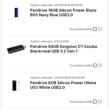
Gyártói cikkszám: SP016GBUF3B05V1D
Pendrive 16GB Silicon Power Blaze
B05 Navy Blue USB3.0
check_box_outline_blank
Összehasonlítás
Gyártói cikkszám: DTX/64GB
Pendrive 64GB Kingston DT Exodia
Black+teal USB 3.2 Gen 1
check_box_outline_blank
Összehasonlítás
Gyártói cikkszám: SP008GBUF2U03V1W
Pendrive 8GB Silicon Power Ultima
U03 White USB2.0
check_box_outline_blank
Összehasonlítás