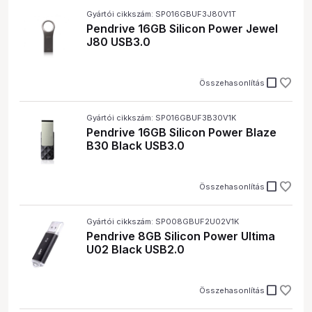
Gyártói cikkszám: SP016GBUF3J80V1T
Pendrive 16GB Silicon Power Jewel
J80 USB3.0
check_box_outline_blank
Összehasonlítás
Gyártói cikkszám: SP016GBUF3B30V1K
Pendrive 16GB Silicon Power Blaze
B30 Black USB3.0
check_box_outline_blank
Összehasonlítás
Gyártói cikkszám: SP008GBUF2U02V1K
Pendrive 8GB Silicon Power Ultima
U02 Black USB2.0
check_box_outline_blank
Összehasonlítás