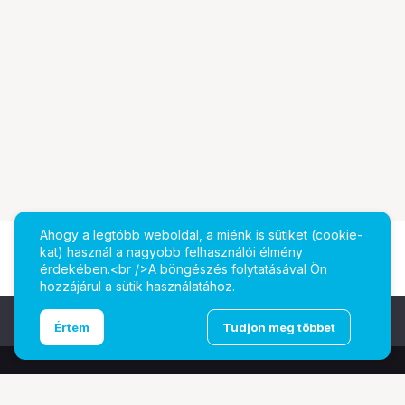
Ahogy a legtöbb weboldal, a miénk is sütiket (cookie-
kat) használ a nagyobb felhasználói élmény
érdekében.<br />A böngészés folytatásával Ön
hozzájárul a sütik használatához.
Ugrás az oldal tetejére
Értem
Tudjon meg többet