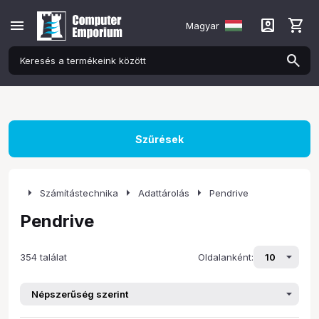
menu
account_box
shopping_cart
Magyar
Szűrések
arrow_right
arrow_right
arrow_right
Számítástechnika
Adattárolás
Pendrive
Pendrive
354 találat
Oldalanként: