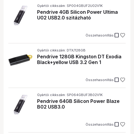
Gyártói cikkszám: SP004GBUF2U02V1K
Pendrive 4GB Silicon Power Ultima
U02 USB2.0 szitázható
check_box_outline_blank
Összehasonlítás
Gyártói cikkszám: DTX/128GB
Pendrive 128GB Kingston DT Exodia
Black+yellow USB 3.2 Gen 1
check_box_outline_blank
Összehasonlítás
Gyártói cikkszám: SP064GBUF3B02V1K
Pendrive 64GB Silicon Power Blaze
B02 USB3.0
check_box_outline_blank
Összehasonlítás