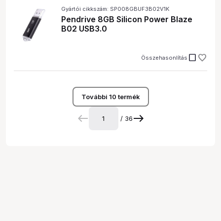
Gyártói cikkszám: SP008GBUF3B02V1K
Pendrive 8GB Silicon Power Blaze
B02 USB3.0
check_box_outline_blank
Összehasonlítás
További 10 termék
/ 36