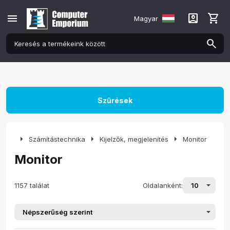
menu
account_box
shopping_cart
Magyar
Szűrések
arrow_right
arrow_right
arrow_right
Számítástechnika
Kijelzők, megjelenítés
Monitor
Monitor
1157 találat
Oldalanként: