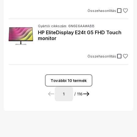
check_box_outline_blank
Összehasonlítás
Gyártói cikkszám: 6N6E6AA#ABB
HP EliteDisplay E24t G5 FHD Touch
monitor
check_box_outline_blank
Összehasonlítás
További 10 termék
/ 116