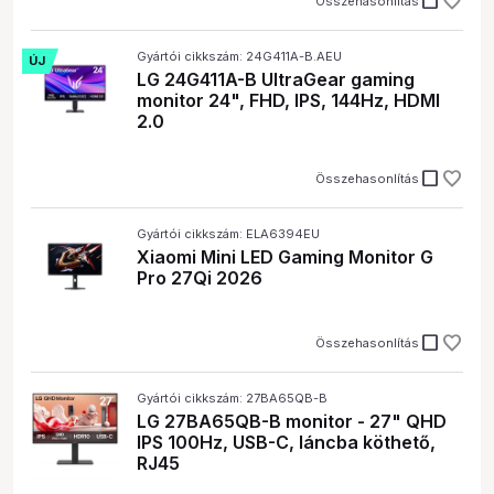
check_box_outline_blank
Összehasonlítás
Gyártói cikkszám: 24G411A-B.AEU
ÚJ
LG 24G411A-B UltraGear gaming
monitor 24", FHD, IPS, 144Hz, HDMI
2.0
check_box_outline_blank
Összehasonlítás
Gyártói cikkszám: ELA6394EU
Xiaomi Mini LED Gaming Monitor G
Pro 27Qi 2026
check_box_outline_blank
Összehasonlítás
Gyártói cikkszám: 27BA65QB-B
LG 27BA65QB-B monitor - 27" QHD
IPS 100Hz, USB-C, láncba köthető,
RJ45