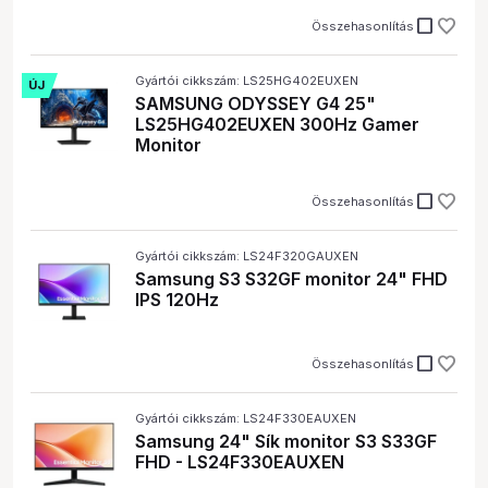
check_box_outline_blank
Összehasonlítás
Gyártói cikkszám: LS25HG402EUXEN
ÚJ
SAMSUNG ODYSSEY G4 25"
LS25HG402EUXEN 300Hz Gamer
Monitor
check_box_outline_blank
Összehasonlítás
Gyártói cikkszám: LS24F320GAUXEN
Samsung S3 S32GF monitor 24" FHD
IPS 120Hz
check_box_outline_blank
Összehasonlítás
Gyártói cikkszám: LS24F330EAUXEN
Samsung 24" Sík monitor S3 S33GF
FHD - LS24F330EAUXEN