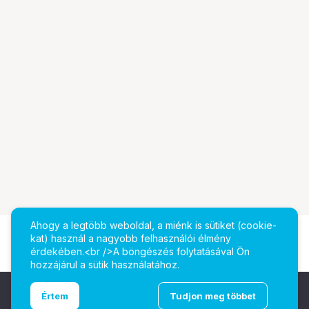
Ahogy a legtöbb weboldal, a miénk is sütiket (cookie-
kat) használ a nagyobb felhasználói élmény
érdekében.<br />A böngészés folytatásával Ön
hozzájárul a sütik használatához.
Ugrás az oldal tetejére
Értem
Tudjon meg többet