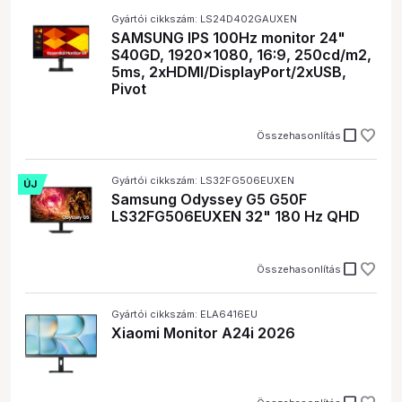
Gyártói cikkszám: LS24D402GAUXEN
SAMSUNG IPS 100Hz monitor 24"
S40GD, 1920x1080, 16:9, 250cd/m2,
5ms, 2xHDMI/DisplayPort/2xUSB,
Pivot
check_box_outline_blank
Összehasonlítás
Gyártói cikkszám: LS32FG506EUXEN
ÚJ
Samsung Odyssey G5 G50F
LS32FG506EUXEN 32" 180 Hz QHD
check_box_outline_blank
Összehasonlítás
Gyártói cikkszám: ELA6416EU
Xiaomi Monitor A24i 2026