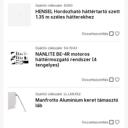
Gyártói cikkszám: 9260
HENSEL Hordozható háttértartó szett
1.35 m széles hátterekhez
check_box_outline_blank
Összehasonlítás
Gyártói cikkszám: 54-1042
NANLITE BE-4R motoros
háttérmozgató rendszer (4
tengelyes)
check_box_outline_blank
Összehasonlítás
Gyártói cikkszám: LL LA8452
Manfrotto Aluminium keret támasztó
láb
check_box_outline_blank
Összehasonlítás