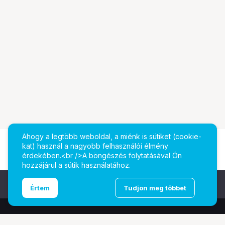
Ahogy a legtöbb weboldal, a miénk is sütiket (cookie-
kat) használ a nagyobb felhasználói élmény
érdekében.<br />A böngészés folytatásával Ön
hozzájárul a sütik használatához.
Ugrás az oldal tetejére
Értem
Tudjon meg többet