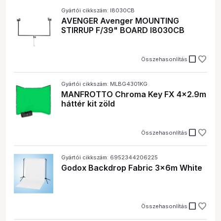
Gyártói cikkszám: I8030CB
AVENGER Avenger MOUNTING
STIRRUP F/39" BOARD I8030CB
check_box_outline_blank
Összehasonlítás
Gyártói cikkszám: MLBG4301KG
MANFROTTO Chroma Key FX 4x2.9m
háttér kit zöld
check_box_outline_blank
Összehasonlítás
Gyártói cikkszám: 6952344206225
Godox Backdrop Fabric 3x6m White
check_box_outline_blank
Összehasonlítás