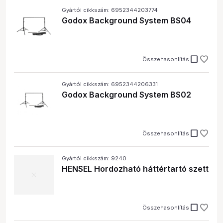
Gyártói cikkszám: 6952344203774
Godox Background System BS04
check_box_outline_blank
Összehasonlítás
Gyártói cikkszám: 6952344206331
Godox Background System BS02
check_box_outline_blank
Összehasonlítás
Gyártói cikkszám: 9240
HENSEL Hordozható háttértartó szett
check_box_outline_blank
Összehasonlítás