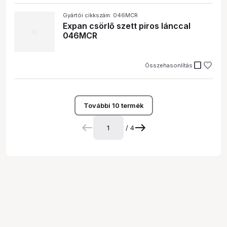
Gyártói cikkszám: 046MCR
Expan csörlő szett piros lánccal
046MCR
check_box_outline_blank
Összehasonlítás
További 10 termék
/ 4