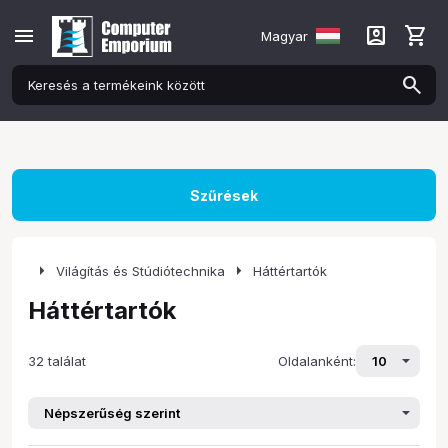
menu
account_box
shopping_cart
Magyar
Szűrések
arrow_right
arrow_right
Világítás és Stúdiótechnika
Háttértartók
Háttértartók
32 találat
Oldalanként: