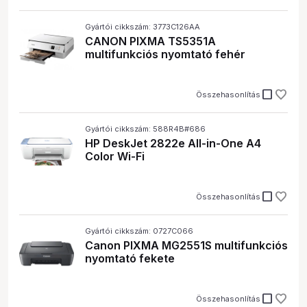
Gyártói cikkszám: 3773C126AA
CANON PIXMA TS5351A
multifunkciós nyomtató fehér
check_box_outline_blank
Összehasonlítás
Gyártói cikkszám: 588R4B#686
HP DeskJet 2822e All-in-One A4
Color Wi-Fi
check_box_outline_blank
Összehasonlítás
Gyártói cikkszám: 0727C066
Canon PIXMA MG2551S multifunkciós
nyomtató fekete
check_box_outline_blank
Összehasonlítás