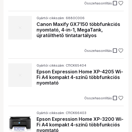
check_box_outline_blank
Összehasonlítás
Gyártói cikkszám: 6880C006
Canon Maxify GX7150 többfunkciós
nyomtató, 4-in-1, MegaTank,
újratölthető tintatartályos
check_box_outline_blank
Összehasonlítás
Gyártói cikkszám: C11CK65404
Epson Expression Home XP-4205 Wi-
Fi A4 kompakt 4-színű többfunkciós
nyomtató
check_box_outline_blank
Összehasonlítás
Gyártói cikkszám: C11CK66403
Epson Expression Home XP-3200 Wi-
Fi A4 kompakt 4-színű többfunkciós
nyomtató