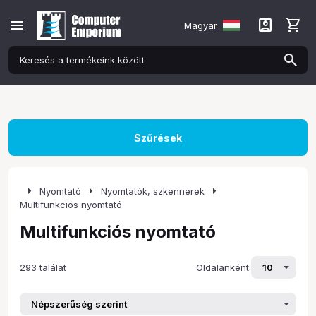
menu
account_box
shopping_cart
Magyar
Szűrések
arrow_right
arrow_right
arrow_right
Nyomtató
Nyomtatók, szkennerek
Multifunkciós nyomtató
Multifunkciós nyomtató
293 találat
Oldalanként: