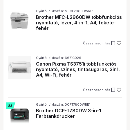
Gyártói cikkszám: MFCL2960DWRE1
Brother MFC-L2960DW többfunkciós
nyomtató, lézer, 4-in-1, A4, fekete-
fehér
check_box_outline_blank
Összehasonlítás
Gyártói cikkszám: 6671C026
Canon Pixma TS3751i többfunkciós
nyomtató, színes, tintasugaras, 3in1,
A4, Wi-Fi, fehér
check_box_outline_blank
Összehasonlítás
Gyártói cikkszám: DCPT780DWRE1
ÚJ
Brother DCP-T780DW 3-in-1
Farbtankdrucker