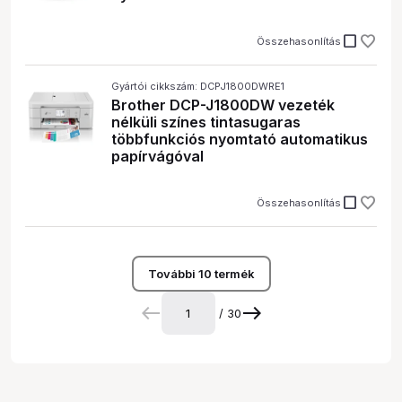
check_box_outline_blank
Összehasonlítás
Gyártói cikkszám: DCPJ1800DWRE1
Brother DCP-J1800DW vezeték
nélküli színes tintasugaras
többfunkciós nyomtató automatikus
papírvágóval
check_box_outline_blank
Összehasonlítás
További 10 termék
/ 30