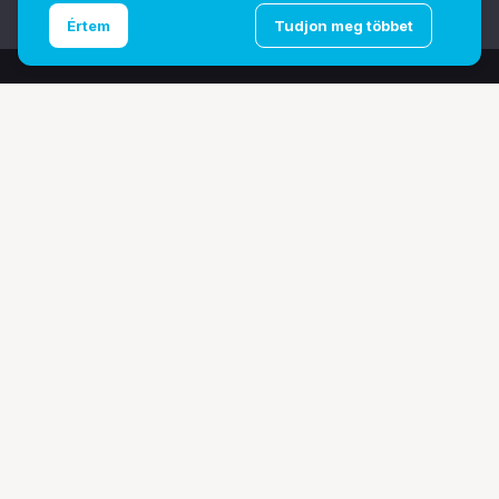
Ugrás az oldal tetejére
Értem
Tudjon meg többet
További oldalaink
Digitalizálás
EcoFlow
PhaseOne
TAMRON
Tesoro
Pályázatok
Ismerj meg minket!
Bemutatkozunk
Márkáink