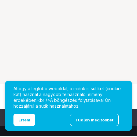
Ahogy a legtöbb weboldal, a miénk is sütiket (cookie-
kat) használ a nagyobb felhasználói élmény
érdekében.<br />A böngészés folytatásával Ön
hozzájárul a sütik használatához.
Ugrás az oldal tetejére
Értem
Tudjon meg többet