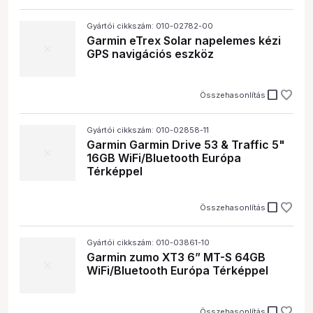
Gyártói cikkszám: 010-02782-00
Garmin eTrex Solar napelemes kézi
GPS navigációs eszköz
check_box_outline_blank
Összehasonlítás
Gyártói cikkszám: 010-02858-11
Garmin Garmin Drive 53 & Traffic 5"
16GB WiFi/Bluetooth Európa
Térképpel
check_box_outline_blank
Összehasonlítás
Gyártói cikkszám: 010-03861-10
Garmin zumo XT3 6” MT-S 64GB
WiFi/Bluetooth Európa Térképpel
check_box_outline_blank
Összehasonlítás