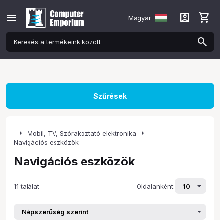
menu
account_box
shopping_cart
Magyar
Szűrések
arrow_right
arrow_right
Mobil, TV, Szórakoztató elektronika
Navigációs eszközök
Navigációs eszközök
11 találat
Oldalanként: