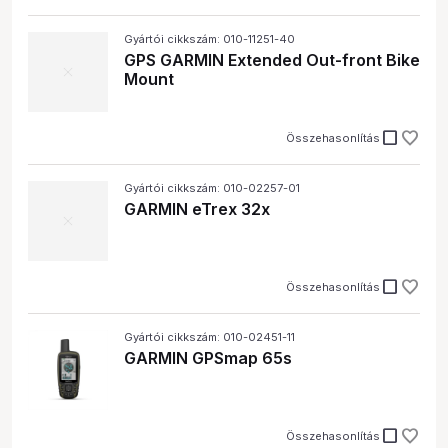
Gyártói cikkszám: 010-11251-40
GPS GARMIN Extended Out-front Bike
Mount
check_box_outline_blank
Összehasonlítás
Gyártói cikkszám: 010-02257-01
GARMIN eTrex 32x
check_box_outline_blank
Összehasonlítás
Gyártói cikkszám: 010-02451-11
GARMIN GPSmap 65s
check_box_outline_blank
Összehasonlítás