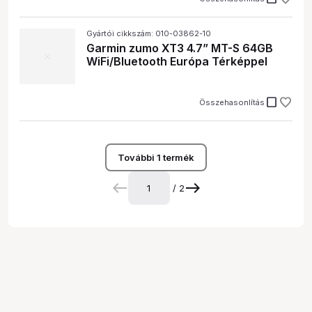
Gyártói cikkszám: 010-03862-10
Garmin zumo XT3 4.7” MT-S 64GB
WiFi/Bluetooth Európa Térképpel
check_box_outline_blank
Összehasonlítás
További 1 termék
/ 2