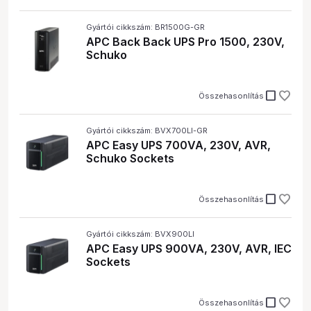
Gyártói cikkszám: BR1500G-GR
APC Back Back UPS Pro 1500, 230V,
Schuko
check_box_outline_blank
Összehasonlítás
Gyártói cikkszám: BVX700LI-GR
APC Easy UPS 700VA, 230V, AVR,
Schuko Sockets
check_box_outline_blank
Összehasonlítás
Gyártói cikkszám: BVX900LI
APC Easy UPS 900VA, 230V, AVR, IEC
Sockets
check_box_outline_blank
Összehasonlítás