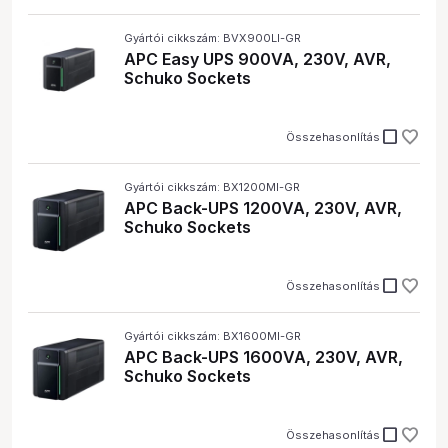
Gyártói cikkszám: BVX900LI-GR
APC Easy UPS 900VA, 230V, AVR,
Schuko Sockets
check_box_outline_blank
Összehasonlítás
Gyártói cikkszám: BX1200MI-GR
APC Back-UPS 1200VA, 230V, AVR,
Schuko Sockets
check_box_outline_blank
Összehasonlítás
Gyártói cikkszám: BX1600MI-GR
APC Back-UPS 1600VA, 230V, AVR,
Schuko Sockets
check_box_outline_blank
Összehasonlítás