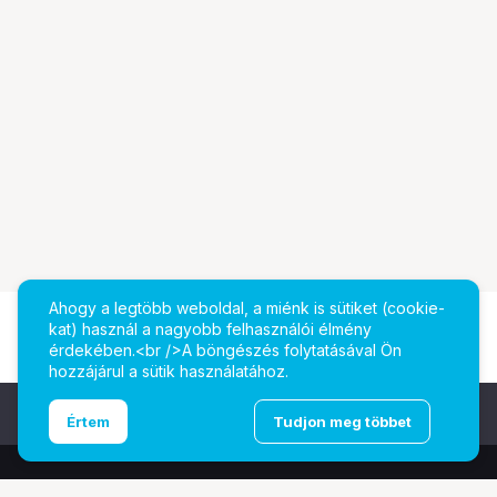
Ahogy a legtöbb weboldal, a miénk is sütiket (cookie-
kat) használ a nagyobb felhasználói élmény
érdekében.<br />A böngészés folytatásával Ön
hozzájárul a sütik használatához.
Ugrás az oldal tetejére
Értem
Tudjon meg többet