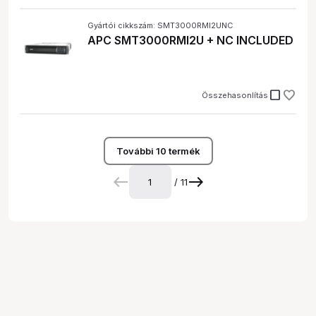
Gyártói cikkszám: SMT3000RMI2UNC
APC SMT3000RMI2U + NC INCLUDED
check_box_outline_blank
Összehasonlítás
További 10 termék
/ 11