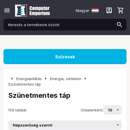
menu
account_box
shopping_cart
Magyar
Szűrések
arrow_right
arrow_right
arrow_right
Energiaellátás
Energia, védelem
Szünetmentes táp
Szünetmentes táp
109 találat
Oldalanként: