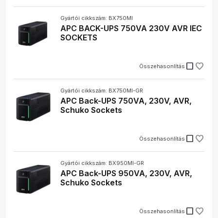
Gyártói cikkszám: BX750MI
APC BACK-UPS 750VA 230V AVR IEC
SOCKETS
check_box_outline_blank
Összehasonlítás
Gyártói cikkszám: BX750MI-GR
APC Back-UPS 750VA, 230V, AVR,
Schuko Sockets
check_box_outline_blank
Összehasonlítás
Gyártói cikkszám: BX950MI-GR
APC Back-UPS 950VA, 230V, AVR,
Schuko Sockets
check_box_outline_blank
Összehasonlítás