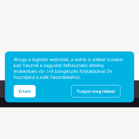
Ahogy a legtöbb weboldal, a miénk is sütiket (cookie-
kat) használ a nagyobb felhasználói élmény
érdekében.<br />A böngészés folytatásával Ön
hozzájárul a sütik használatához.
Ugrás az oldal tetejére
Értem
Tudjon meg többet
További oldalaink
Digitalizálás