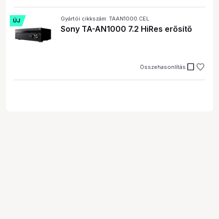
Gyártói cikkszám: TAAN1000.CEL
ÚJ
Sony TA-AN1000 7.2 HiRes erősítő
check_box_outline_blank
Összehasonlítás