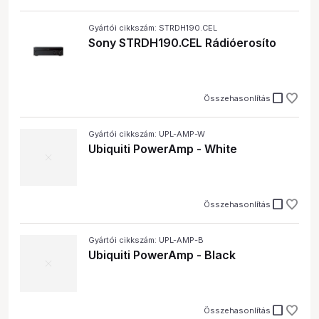
Gyártói cikkszám: STRDH190.CEL
Sony STRDH190.CEL Rádióerosíto
check_box_outline_blank
Összehasonlítás
Gyártói cikkszám: UPL-AMP-W
Ubiquiti PowerAmp - White
check_box_outline_blank
Összehasonlítás
Gyártói cikkszám: UPL-AMP-B
Ubiquiti PowerAmp - Black
check_box_outline_blank
Összehasonlítás