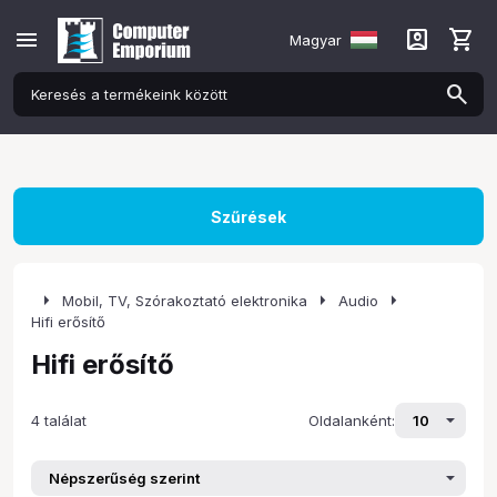
menu
account_box
shopping_cart
Magyar
Szűrések
arrow_right
arrow_right
arrow_right
Mobil, TV, Szórakoztató elektronika
Audio
Hifi erősítő
Hifi erősítő
4 találat
Oldalanként: