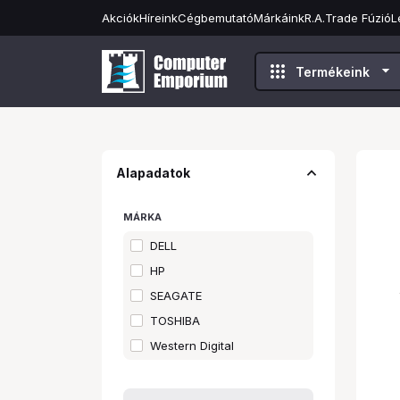
Akciók
Híreink
Cégbemutató
Márkáink
R.A.Trade Fúzió
L
apps
arrow_drop_down
Termékeink
expand_less
Alapadatok
MÁRKA
DELL
HP
SEAGATE
TOSHIBA
Western Digital