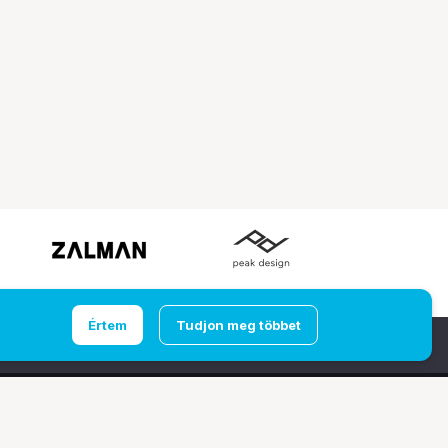
Értem
Tudjon meg többet
Ugrás az oldal tetejére
udapest
Computer Emporium Kft. - Budaörs