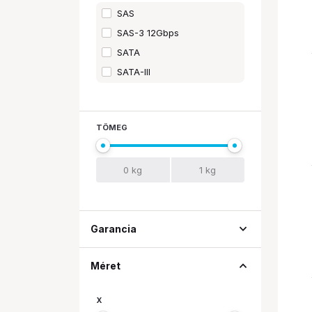
22000 GB
SAS
24000 GB
SAS-3 12Gbps
26000 GB
SATA
SATA-III
TÖMEG
expand_more
Garancia
expand_less
Méret
X