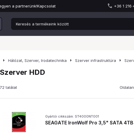
egyen a partnerünk!
Kapcsolat
+36 1 216
arrow_right
arrow_right
arrow_right
Hálózat, Szerver, Irodatechnika
Szerver infrastruktúra
Szer
Szerver HDD
72 találat
Oldalan
Gyártói cikkszám: ST4000NT001
SEAGATE IronWolf Pro 3,5" SATA 4TB