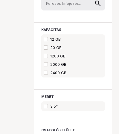
KAPACITÁS
12 GB
20 GB
1200 GB
2000 GB
2400 GB
4000 GB
6000 GB
MÉRET
8000 GB
10000 GB
3.5"
16000 GB
18000 GB
CSATOLÓ FELÜLET
20480 GB