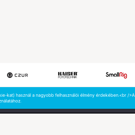
okie-kat) használ a nagyobb felhasználói élmény érdekében.<br />A
ználatához.
 meg minket!
Computer Emporium Kft. - B