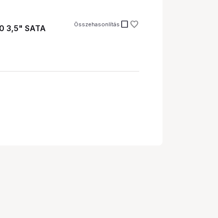
check_box_outline_blank
Összehasonlítás
0 3,5" SATA