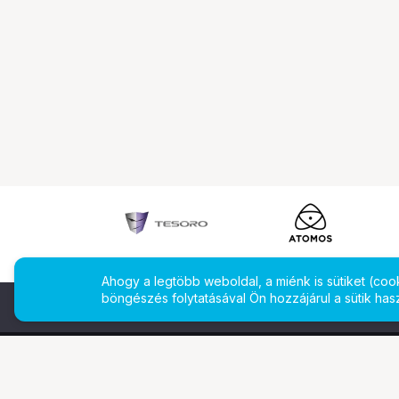
Ahogy a legtöbb weboldal, a miénk is sütiket (co
böngészés folytatásával Ön hozzájárul a sütik has
További oldalaink
Ismerj