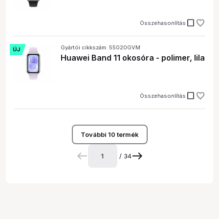
check_box_outline_blank
Összehasonlítás
Gyártói cikkszám: 55020GVM
ÚJ
Huawei Band 11 okosóra - polimer, lila
check_box_outline_blank
Összehasonlítás
További 10 termék
/ 34