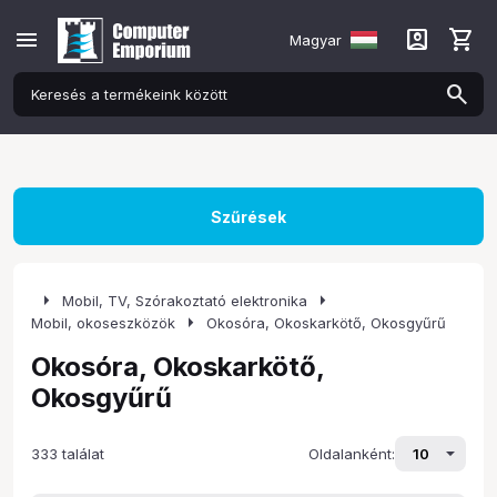
menu
account_box
shopping_cart
Magyar
Szűrések
arrow_right
arrow_right
Mobil, TV, Szórakoztató elektronika
arrow_right
Mobil, okoseszközök
Okosóra, Okoskarkötő, Okosgyűrű
Okosóra, Okoskarkötő,
Okosgyűrű
333 találat
Oldalanként: