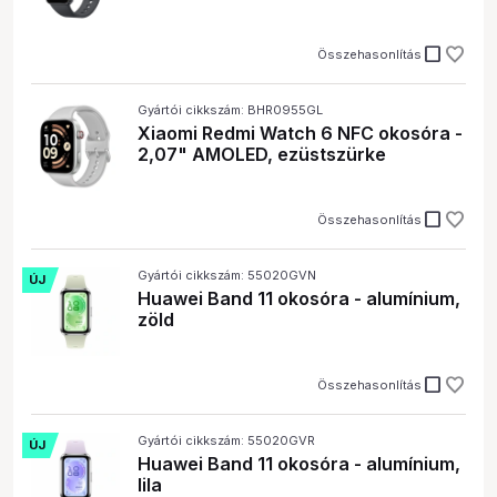
check_box_outline_blank
Összehasonlítás
Gyártói cikkszám: BHR0955GL
Xiaomi Redmi Watch 6 NFC okosóra -
2,07" AMOLED, ezüstszürke
check_box_outline_blank
Összehasonlítás
Gyártói cikkszám: 55020GVN
ÚJ
Huawei Band 11 okosóra - alumínium,
zöld
check_box_outline_blank
Összehasonlítás
Gyártói cikkszám: 55020GVR
ÚJ
Huawei Band 11 okosóra - alumínium,
lila