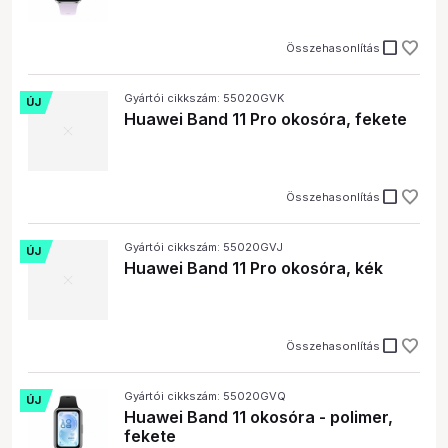
check_box_outline_blank
Összehasonlítás
Gyártói cikkszám: 55020GVK
ÚJ
Huawei Band 11 Pro okosóra, fekete
check_box_outline_blank
Összehasonlítás
Gyártói cikkszám: 55020GVJ
ÚJ
Huawei Band 11 Pro okosóra, kék
check_box_outline_blank
Összehasonlítás
Gyártói cikkszám: 55020GVQ
ÚJ
Huawei Band 11 okosóra - polimer,
fekete