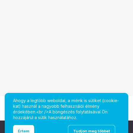
Ahogy a legtöbb weboldal, a miénk is sütiket (cookie-
kat) használ a nagyobb felhasználói élmény
érdekében.<br />A böngészés folytatásával Ön
hozzájárul a sütik használatához.
Ugrás az oldal tetejére
Értem
Tudjon meg többet