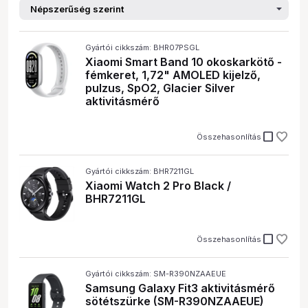
Gyártói cikkszám: BHR07PSGL
Xiaomi Smart Band 10 okoskarkötő -
fémkeret, 1,72" AMOLED kijelző,
pulzus, SpO2, Glacier Silver
aktivitásmérő
check_box_outline_blank
Összehasonlítás
Gyártói cikkszám: BHR7211GL
Xiaomi Watch 2 Pro Black /
BHR7211GL
check_box_outline_blank
Összehasonlítás
Gyártói cikkszám: SM-R390NZAAEUE
Samsung Galaxy Fit3 aktivitásmérő
sötétszürke (SM-R390NZAAEUE)