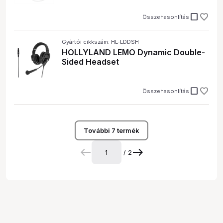
check_box_outline_blank
Összehasonlítás
Gyártói cikkszám: HL-LDDSH
HOLLYLAND LEMO Dynamic Double-
Sided Headset
check_box_outline_blank
Összehasonlítás
További 7 termék
/ 2