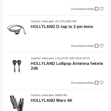
check_box_outline_blank
Összehasonlítás
Gyártói cikkszám: HLY2PLEMDTAP
HOLLYLAND D-tap to 2 pin lemo
check_box_outline_blank
Összehasonlítás
Gyártói cikkszám: LOLLIPOP-ANT-BLK-2PCS
HOLLYLAND Lollipop Antenna fekete
2db
check_box_outline_blank
Összehasonlítás
Gyártói cikkszám: MARS4K
HOLLYLAND Mars 4K