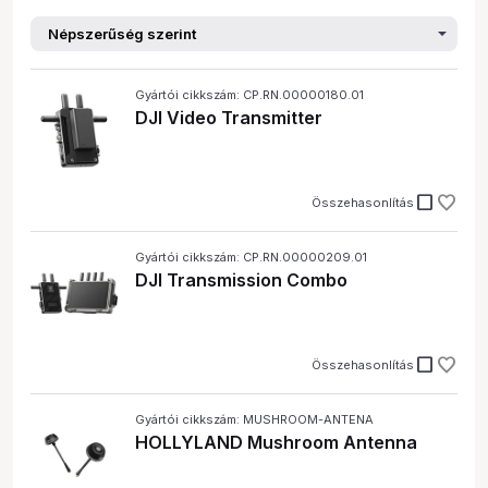
Gyártói cikkszám: CP.RN.00000180.01
DJI Video Transmitter
check_box_outline_blank
Összehasonlítás
Gyártói cikkszám: CP.RN.00000209.01
DJI Transmission Combo
check_box_outline_blank
Összehasonlítás
Gyártói cikkszám: MUSHROOM-ANTENA
HOLLYLAND Mushroom Antenna