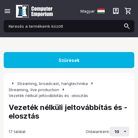
menu
account_box
shopping_cart
Magyar
Szűrések
arrow_right
arrow_right
Streaming, broadcast, hangtechnika
arrow_right
Streaming, live production
Vezeték nélküli jeltovábbítás és -elosztás
Vezeték nélküli jeltovábbítás és -
elosztás
17 találat
Oldalanként: