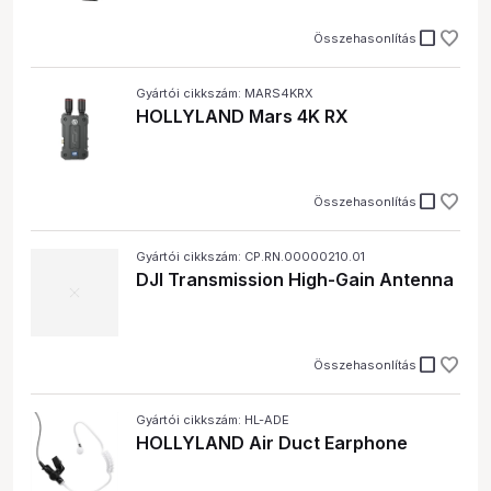
check_box_outline_blank
Összehasonlítás
Gyártói cikkszám: MARS4KRX
HOLLYLAND Mars 4K RX
check_box_outline_blank
Összehasonlítás
Gyártói cikkszám: CP.RN.00000210.01
DJI Transmission High-Gain Antenna
check_box_outline_blank
Összehasonlítás
Gyártói cikkszám: HL-ADE
HOLLYLAND Air Duct Earphone