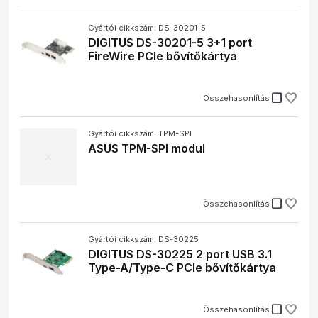
Gyártói cikkszám: DS-30201-5
DIGITUS DS-30201-5 3+1 port
FireWire PCIe bővítőkártya
check_box_outline_blank
Összehasonlítás
Gyártói cikkszám: TPM-SPI
ASUS TPM-SPI modul
check_box_outline_blank
Összehasonlítás
Gyártói cikkszám: DS-30225
DIGITUS DS-30225 2 port USB 3.1
Type-A/Type-C PCIe bővítőkártya
check_box_outline_blank
Összehasonlítás