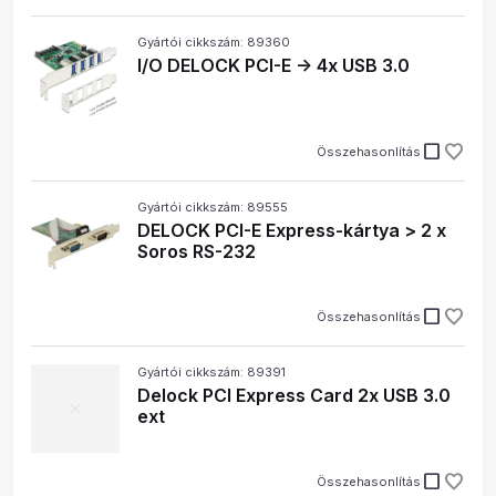
Gyártói cikkszám: 89360
I/O DELOCK PCI-E -> 4x USB 3.0
check_box_outline_blank
Összehasonlítás
Gyártói cikkszám: 89555
DELOCK PCI-E Express-kártya > 2 x
Soros RS-232
check_box_outline_blank
Összehasonlítás
Gyártói cikkszám: 89391
Delock PCI Express Card 2x USB 3.0
ext
check_box_outline_blank
Összehasonlítás