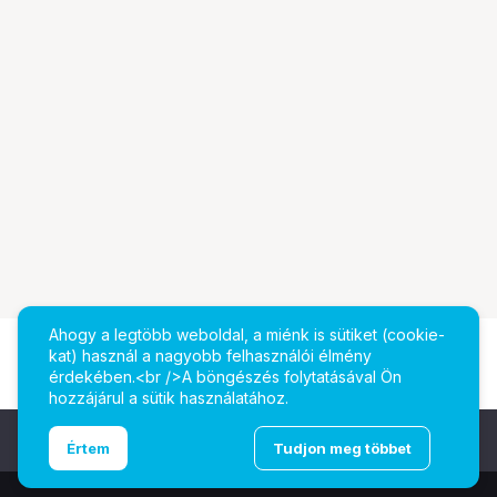
Ahogy a legtöbb weboldal, a miénk is sütiket (cookie-
kat) használ a nagyobb felhasználói élmény
érdekében.<br />A böngészés folytatásával Ön
hozzájárul a sütik használatához.
Ugrás az oldal tetejére
Értem
Tudjon meg többet