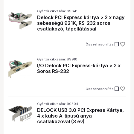
Gyártói cikkszám: 89641
Delock PCI Express kártya > 2 x nagy
sebességű 921K, RS-232 soros
csatlakozó, tápellátással
check_box_outline_blank
Összehasonlítás
Gyártói cikkszám: 89918
I/O Delock PCI Express-kártya > 2 x
Soros RS-232
check_box_outline_blank
Összehasonlítás
Gyártói cikkszám: 90304
DELOCK USB 3.0 PCI Express Kártya,
4 x külso A-típusú anya
csatlakozóval (3 év)