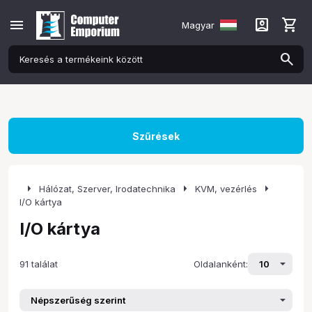
menu
account_box
shopping_cart
Magyar
Szűrések
arrow_right
arrow_right
arrow_right
Hálózat, Szerver, Irodatechnika
KVM, vezérlés
I/O kártya
I/O kártya
91 találat
Oldalanként: