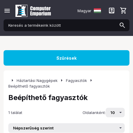
menu
account_box
shopping_cart
Magyar
Szűrések
arrow_right
arrow_right
arrow_right
Háztartási Nagygépek
Fagyasztók
Beépíthető fagyasztók
Beépíthető fagyasztók
1 találat
Oldalanként: