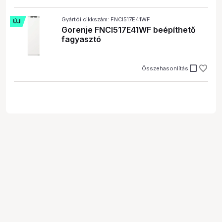
Gyártói cikkszám: FNCI517E41WF
ÚJ
Gorenje FNCI517E41WF beépíthető
fagyasztó
check_box_outline_blank
Összehasonlítás