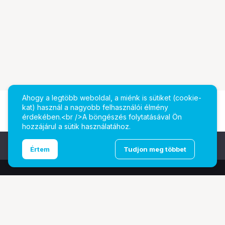
Ahogy a legtöbb weboldal, a miénk is sütiket (cookie-
kat) használ a nagyobb felhasználói élmény
érdekében.<br />A böngészés folytatásával Ön
hozzájárul a sütik használatához.
Ugrás az oldal tetejére
Értem
Tudjon meg többet
További oldalaink
Digitalizálás