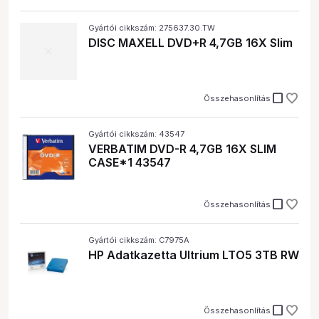
Gyártói cikkszám: 275637.30.TW
DISC MAXELL DVD+R 4,7GB 16X Slim
check_box_outline_blank
Összehasonlítás
Gyártói cikkszám: 43547
VERBATIM DVD-R 4,7GB 16X SLIM
CASE*1 43547
check_box_outline_blank
Összehasonlítás
Gyártói cikkszám: C7975A
HP Adatkazetta Ultrium LTO5 3TB RW
check_box_outline_blank
Összehasonlítás