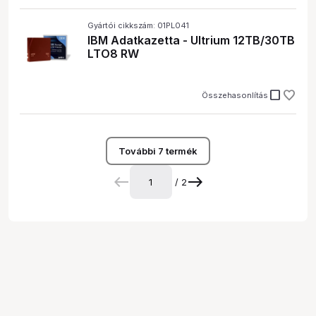
Gyártói cikkszám: 01PL041
IBM Adatkazetta - Ultrium 12TB/30TB
LTO8 RW
check_box_outline_blank
Összehasonlítás
További 7 termék
/ 2