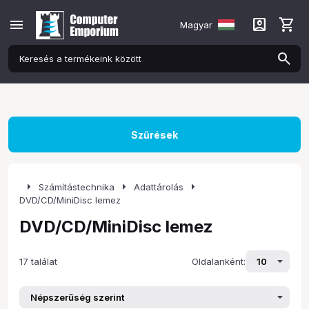
menu
account_box
shopping_cart
Magyar
Szűrések
arrow_right
arrow_right
arrow_right
Számítástechnika
Adattárolás
DVD/CD/MiniDisc lemez
DVD/CD/MiniDisc lemez
17 találat
Oldalanként: