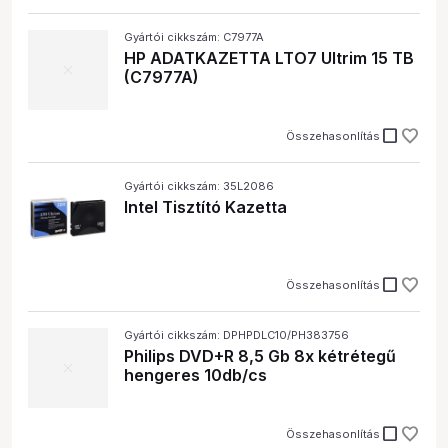
Gyártói cikkszám: C7977A
HP ADATKAZETTA LTO7 Ultrim 15 TB
(C7977A)
check_box_outline_blank
Összehasonlítás
Gyártói cikkszám: 35L2086
Intel Tisztító Kazetta
check_box_outline_blank
Összehasonlítás
Gyártói cikkszám: DPHPDLC10/PH383756
Philips DVD+R 8,5 Gb 8x kétrétegű
hengeres 10db/cs
check_box_outline_blank
Összehasonlítás