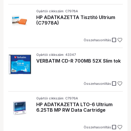
Gyártói cikkszám: C7978A
HP ADATKAZETTA Tisztító Ultrium
(C7978A)
check_box_outline_blank
Összehasonlítás
Gyártói cikkszám: 43347
VERBATIM CD-R 700MB 52X Slim tok
check_box_outline_blank
Összehasonlítás
Gyártói cikkszám: C7976A
HP ADATKAZETTA LTO-6 Ultrium
6.25TB MP RW Data Cartridge
check_box_outline_blank
Összehasonlítás