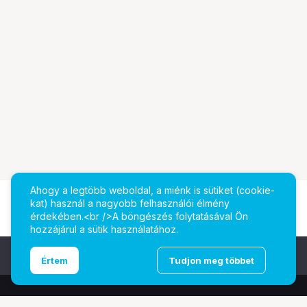
Ahogy a legtöbb weboldal, a miénk is sütiket (cookie-
kat) használ a nagyobb felhasználói élmény
érdekében.<br />A böngészés folytatásával Ön
hozzájárul a sütik használatához.
Ugrás az oldal tetejére
Értem
Tudjon meg többet