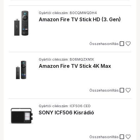
Gyártói cikkszám: B0CQMWQDH4
Amazon Fire TV Stick HD (3. Gen)
check_box_outline_blank
Összehasonlítás
Gyártói cikkszám: B08MQZXN1X
Amazon Fire TV Stick 4K Max
check_box_outline_blank
Összehasonlítás
Gyártói cikkszám: ICF506.CED
SONY ICF506 Kisrádió
check_box_outline_blank
Összehasonlítás