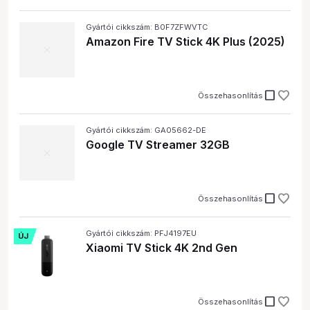
Gyártói cikkszám: B0F7ZFWVTC
Amazon Fire TV Stick 4K Plus (2025)
check_box_outline_blank
Összehasonlítás
Gyártói cikkszám: GA05662-DE
Google TV Streamer 32GB
check_box_outline_blank
Összehasonlítás
Gyártói cikkszám: PFJ4197EU
ÚJ
Xiaomi TV Stick 4K 2nd Gen
check_box_outline_blank
Összehasonlítás