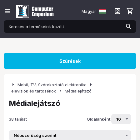
menu
account_box
shopping_cart
Magyar
Szűrések
arrow_right
arrow_right
Mobil, TV, Szórakoztató elektronika
arrow_right
Televíziók és tartozékok
Médialejátszó
Médialejátszó
38 találat
Oldalanként: