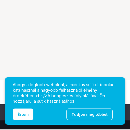
Ahogy a legtöbb weboldal, a miénk is sütiket (cookie-
kat) használ a nagyobb felhasználói élmény
érdekében.<br />A böngészés folytatásával Ön
hozzájárul a sütik használatához.
Ugrás az oldal tetejére
Értem
Tudjon meg többet