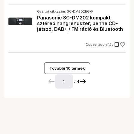
Gyártói cikkszám: SC-DM202EG-K
Panasonic SC-DM202 kompakt
sztereó hangrendszer, benne CD-
játszó, DAB+ / FM rádió és Bluetooth
check_box_outline_blank
Összehasonlítás
További 10 termék
/ 4