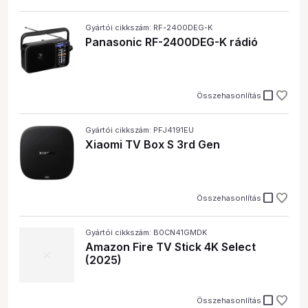
Gyártói cikkszám: RF-2400DEG-K
Panasonic RF-2400DEG-K rádió
check_box_outline_blank
Összehasonlítás
Gyártói cikkszám: PFJ4191EU
Xiaomi TV Box S 3rd Gen
check_box_outline_blank
Összehasonlítás
Gyártói cikkszám: B0CN41GMDK
Amazon Fire TV Stick 4K Select
(2025)
check_box_outline_blank
Összehasonlítás