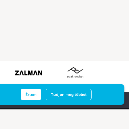
Értem
Tudjon meg többet
Ugrás az oldal tetejére
udapest
Computer Emporium Kft. - Budaörs