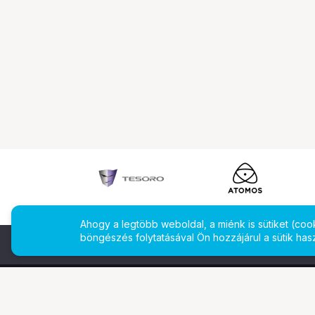
Ahogy a legtöbb weboldal, a miénk is sütiket (co
böngészés folytatásával Ön hozzájárul a sütik has
További oldalaink
Ismerj