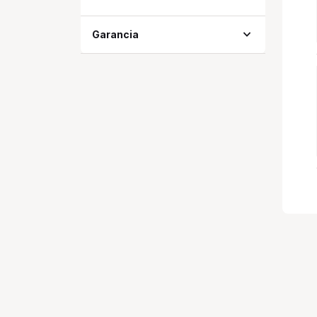
expand_more
Garancia