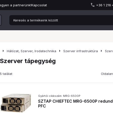
egyen a partnerünk!
Kapcsolat
+36 1 216
arrow_right
arrow_right
arrow_right
Hálózat, Szerver, Irodatechnika
Szerver infrastruktúra
Szer
Szerver tápegység
5 találat
Oldalan
Gyártói cikkszám: MRG-6500P
SZTAP CHIEFTEC MRG-6500P redun
PFC