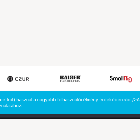
okie-kat) használ a nagyobb felhasználói élmény érdekében.<br />A
ználatához.
 meg minket!
Computer Emporium Kft. - B