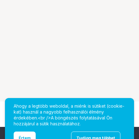
Ahogy a legtöbb weboldal, a miénk is sütiket (cookie-
kat) használ a nagyobb felhasználói élmény
érdekében.<br />A böngészés folytatásával Ön
hozzájárul a sütik használatához.
Ugrás az oldal tetejére
Értem
Tudjon meg többet