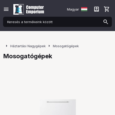
menu
account_box
shopping_cart
Magyar
arrow_right
arrow_right
Háztartási Nagygépek
Mosogatógépek
Mosogatógépek