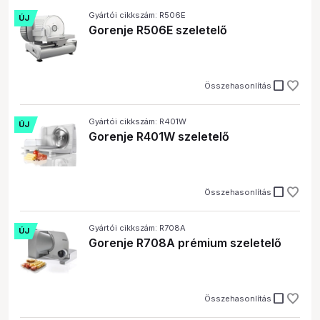
Gyártói cikkszám: R506E
ÚJ
Gorenje R506E szeletelő
check_box_outline_blank
Összehasonlítás
Gyártói cikkszám: R401W
ÚJ
Gorenje R401W szeletelő
check_box_outline_blank
Összehasonlítás
Gyártói cikkszám: R708A
ÚJ
Gorenje R708A prémium szeletelő
check_box_outline_blank
Összehasonlítás