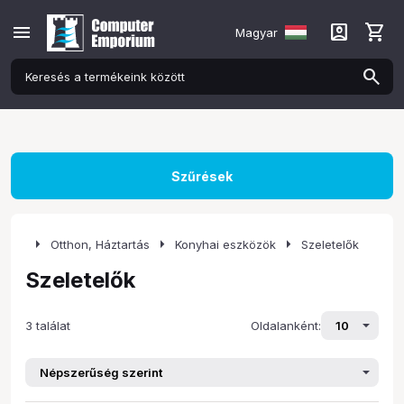
menu
account_box
shopping_cart
Magyar
Szűrések
arrow_right
arrow_right
arrow_right
Otthon, Háztartás
Konyhai eszközök
Szeletelők
Szeletelők
3 találat
Oldalanként: