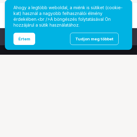
Ahogy a legtöbb weboldal, a miénk is sütiket (cookie-
kat) használ a nagyobb felhasználói élmény
érdekében.<br />A böngészés folytatásával Ön
hozzájárul a sütik használatához.
Ugrás az oldal tetejére
Értem
Tudjon meg többet
További oldalaink
Digitalizálás
EcoFlow
PhaseOne
TAMRON
Tesoro
Pályázatok