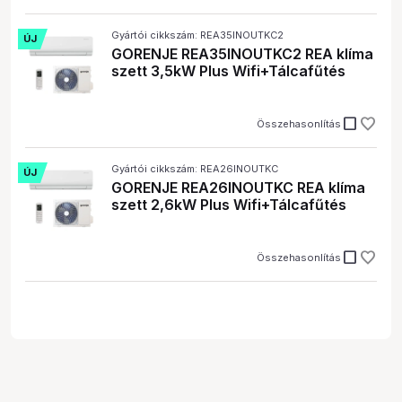
Gyártói cikkszám: REA35INOUTKC2
ÚJ
GORENJE REA35INOUTKC2 REA klíma
szett 3,5kW Plus Wifi+Tálcafűtés
check_box_outline_blank
Összehasonlítás
Gyártói cikkszám: REA26INOUTKC
ÚJ
GORENJE REA26INOUTKC REA klíma
szett 2,6kW Plus Wifi+Tálcafűtés
check_box_outline_blank
Összehasonlítás