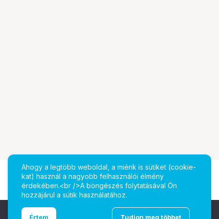
Ahogy a legtöbb weboldal, a miénk is sütiket (cookie-
kat) használ a nagyobb felhasználói élmény
érdekében.<br />A böngészés folytatásával Ön
hozzájárul a sütik használatához.
Ugrás az oldal tetejére
Értem
Tudjon meg többet