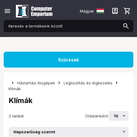
menu
account_box
shopping_cart
Magyar
Szűrések
arrow_right
arrow_right
arrow_right
Háztartási Kisgépek
Légtisztítás és légkezelés
Klímák
Klímák
2 találat
Oldalanként: