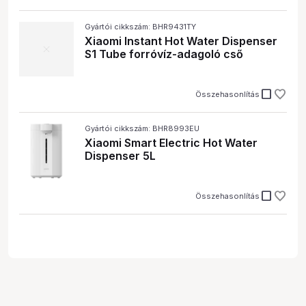
Gyártói cikkszám: BHR9431TY
Xiaomi Instant Hot Water Dispenser
S1 Tube forróvíz-adagoló cső
check_box_outline_blank
Összehasonlítás
Gyártói cikkszám: BHR8993EU
Xiaomi Smart Electric Hot Water
Dispenser 5L
check_box_outline_blank
Összehasonlítás