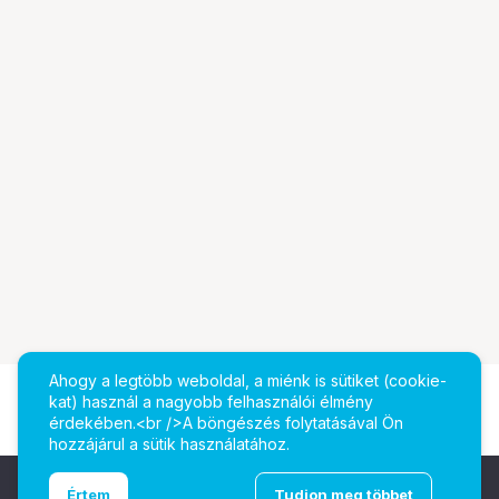
Ahogy a legtöbb weboldal, a miénk is sütiket (cookie-
kat) használ a nagyobb felhasználói élmény
érdekében.<br />A böngészés folytatásával Ön
hozzájárul a sütik használatához.
Ugrás az oldal tetejére
Értem
Tudjon meg többet