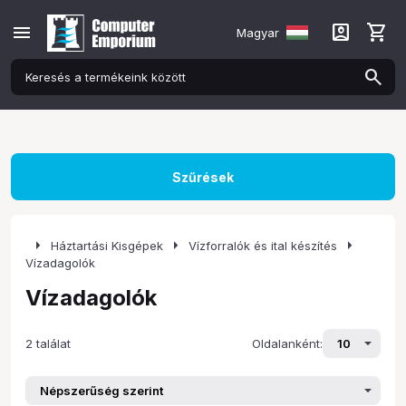
menu
account_box
shopping_cart
Magyar
Szűrések
arrow_right
arrow_right
arrow_right
Háztartási Kisgépek
Vízforralók és ital készítés
Vízadagolók
Vízadagolók
2 találat
Oldalanként: