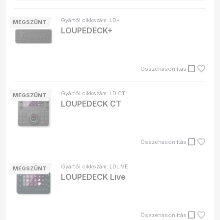
Gyártói cikkszám: LD+
MEGSZŰNT
LOUPEDECK+
check_box_outline_blank
Összehasonlítás
Gyártói cikkszám: LD CT
MEGSZŰNT
LOUPEDECK CT
check_box_outline_blank
Összehasonlítás
Gyártói cikkszám: LDLIVE
MEGSZŰNT
LOUPEDECK Live
check_box_outline_blank
Összehasonlítás