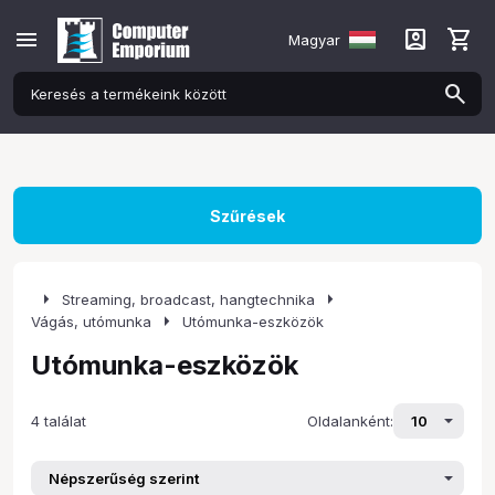
menu
account_box
shopping_cart
Magyar
Szűrések
arrow_right
arrow_right
Streaming, broadcast, hangtechnika
arrow_right
Vágás, utómunka
Utómunka-eszközök
Utómunka-eszközök
4 találat
Oldalanként: