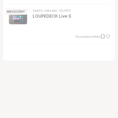
Gyártói cikkszám: LDLIVES
MEGSZŰNT
LOUPEDECK Live S
check_box_outline_blank
Összehasonlítás