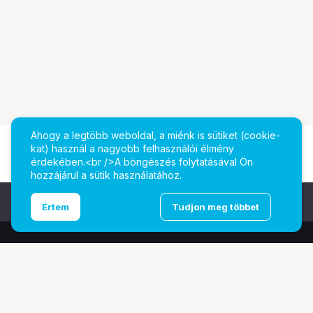
Ahogy a legtöbb weboldal, a miénk is sütiket (cookie-
kat) használ a nagyobb felhasználói élmény
érdekében.<br />A böngészés folytatásával Ön
hozzájárul a sütik használatához.
Ugrás az oldal tetejére
Értem
Tudjon meg többet
További oldalaink
Digitalizálás