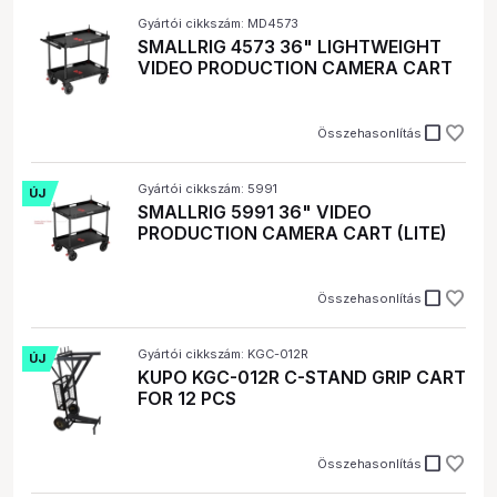
Gyártói cikkszám: MD4573
SMALLRIG 4573 36" LIGHTWEIGHT
VIDEO PRODUCTION CAMERA CART
check_box_outline_blank
Összehasonlítás
Gyártói cikkszám: 5991
ÚJ
SMALLRIG 5991 36" VIDEO
PRODUCTION CAMERA CART (LITE)
check_box_outline_blank
Összehasonlítás
Gyártói cikkszám: KGC-012R
ÚJ
KUPO KGC-012R C-STAND GRIP CART
FOR 12 PCS
check_box_outline_blank
Összehasonlítás