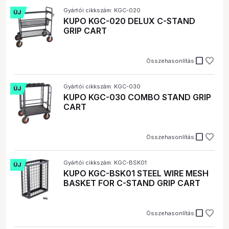
Gyártói cikkszám: KGC-020
ÚJ
KUPO KGC-020 DELUX C-STAND
GRIP CART
check_box_outline_blank
Összehasonlítás
Gyártói cikkszám: KGC-030
ÚJ
KUPO KGC-030 COMBO STAND GRIP
CART
check_box_outline_blank
Összehasonlítás
Gyártói cikkszám: KGC-BSK01
ÚJ
KUPO KGC-BSK01 STEEL WIRE MESH
BASKET FOR C-STAND GRIP CART
check_box_outline_blank
Összehasonlítás