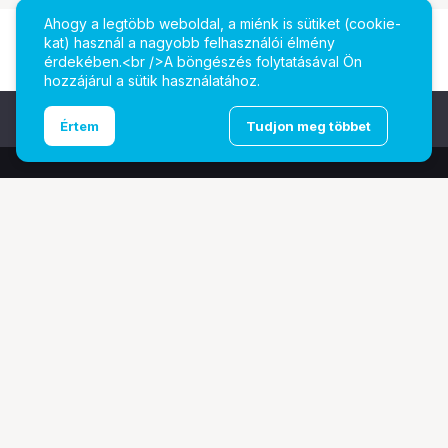
Ahogy a legtöbb weboldal, a miénk is sütiket (cookie-
kat) használ a nagyobb felhasználói élmény
érdekében.<br />A böngészés folytatásával Ön
hozzájárul a sütik használatához.
Ugrás az oldal tetejére
Értem
Tudjon meg többet
További oldalaink
Digitalizálás
EcoFlow
PhaseOne
TAMRON
Tesoro
Pályázatok