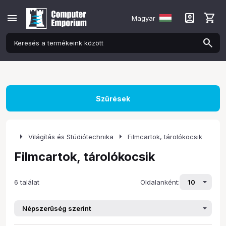
menu
account_box
shopping_cart
Magyar
Szűrések
arrow_right
arrow_right
Világítás és Stúdiótechnika
Filmcartok, tárolókocsik
Filmcartok, tárolókocsik
6 találat
Oldalanként: