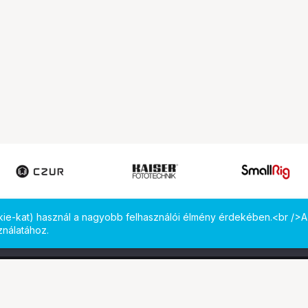
okie-kat) használ a nagyobb felhasználói élmény érdekében.<br />A
ználatához.
 meg minket!
Computer Emporium Kft. - B