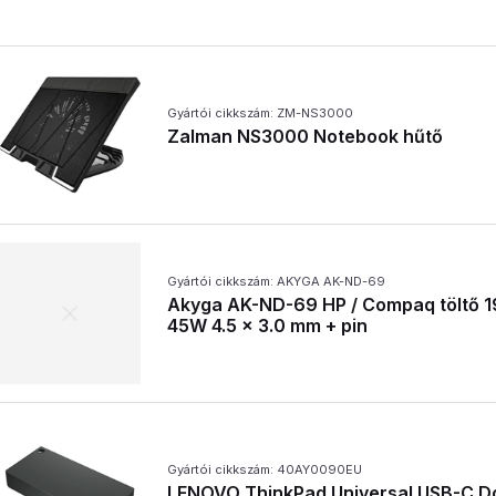
Gyártói cikkszám: ZM-NS3000
Zalman NS3000 Notebook hűtő
Gyártói cikkszám: AKYGA AK-ND-69
Akyga AK-ND-69 HP / Compaq töltő 19
45W 4.5 x 3.0 mm + pin
Gyártói cikkszám: 40AY0090EU
LENOVO ThinkPad Universal USB-C 