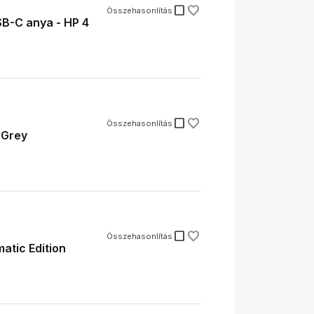
check_box_outline_blank
Összehasonlítás
B-C anya - HP 4
check_box_outline_blank
Összehasonlítás
 Grey
check_box_outline_blank
Összehasonlítás
atic Edition