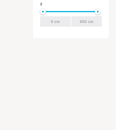
Z
Sony
THERMALTAKE
TP-LINK
TRUST
WANDRD
XIAOMI
ZALMAN