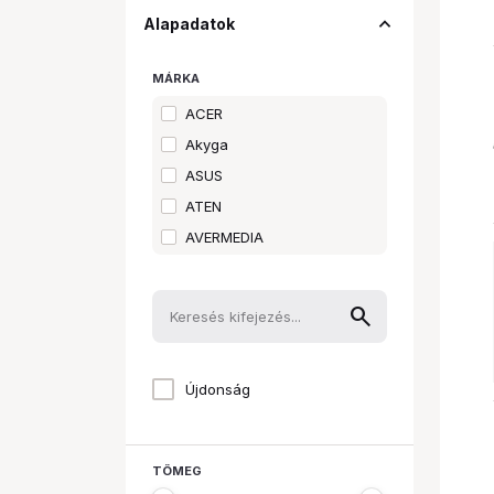
expand_less
Alapadatok
MÁRKA
ACER
Akyga
ASUS
ATEN
AVERMEDIA
BELKIN
Chieftec
COOLER MASTER
DELL
Újdonság
DELOCK
Digitus
Esperanza
TÖMEG
GEMBIRD