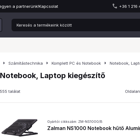
egyen a partnerünk!
Kapcsolat
+36 1 216
arrow_right
arrow_right
arrow_right
Számítástechnika
Komplett PC és Notebook
Notebook, Lapt
Notebook, Laptop kiegészítő
555 találat
Oldalan
Gyártói cikkszám: ZM-NS1000/B
Zalman NS1000 Notebook hűtő Alumín