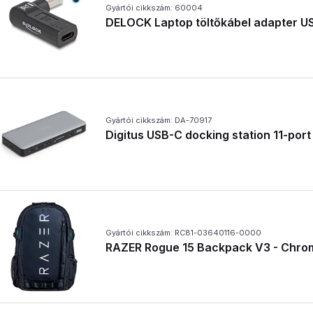
Gyártói cikkszám: 60004
DELOCK Laptop töltőkábel adapter US
Gyártói cikkszám: DA-70917
Digitus USB-C docking station 11-port
Gyártói cikkszám: RC81-03640116-0000
RAZER Rogue 15 Backpack V3 - Chrom