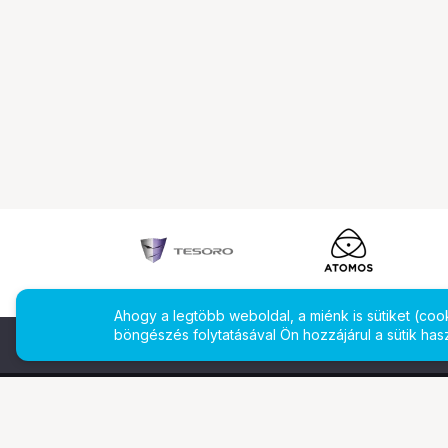
Ahogy a legtöbb weboldal, a miénk is sütiket (co
böngészés folytatásával Ön hozzájárul a sütik has
További oldalaink
Ismerj