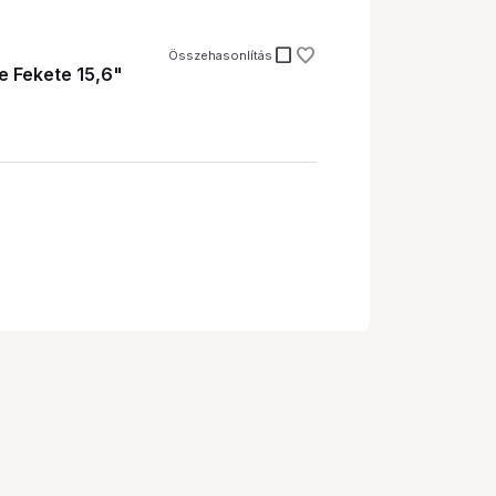
check_box_outline_blank
Összehasonlítás
 Fekete 15,6"