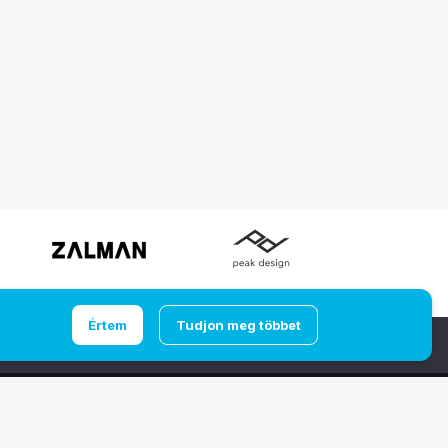
Értem
Tudjon meg többet
Ugrás az oldal tetejére
udapest
Computer Emporium Kft. - Budaörs