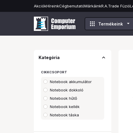
Akciók
Híreink
Cégbemutató
Márkáink
R.A.Trade Fúzió
L
apps
arrow_drop_down
Termékeink
expand_less
Kategória
CIKKCSOPORT
Notebook akkumulátor
Notebook dokkoló
Notebook hűtő
Notebook kellék
Notebook táska
Notebook töltő