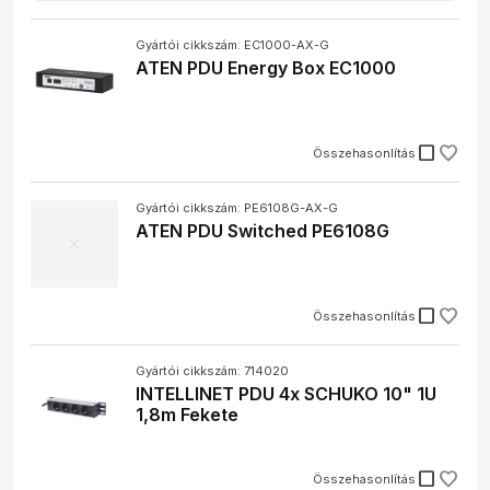
Gyártói cikkszám: EC1000-AX-G
ATEN PDU Energy Box EC1000
check_box_outline_blank
Összehasonlítás
Gyártói cikkszám: PE6108G-AX-G
ATEN PDU Switched PE6108G
check_box_outline_blank
Összehasonlítás
Gyártói cikkszám: 714020
INTELLINET PDU 4x SCHUKO 10" 1U
1,8m Fekete
check_box_outline_blank
Összehasonlítás