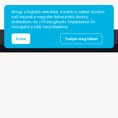
Ahogy a legtöbb weboldal, a miénk is sütiket (cookie-
kat) használ a nagyobb felhasználói élmény
érdekében.<br />A böngészés folytatásával Ön
hozzájárul a sütik használatához.
Ugrás az oldal tetejére
Értem
Tudjon meg többet
További oldalaink
Digitalizálás
EcoFlow
PhaseOne
TAMRON
Tesoro
Pályázatok