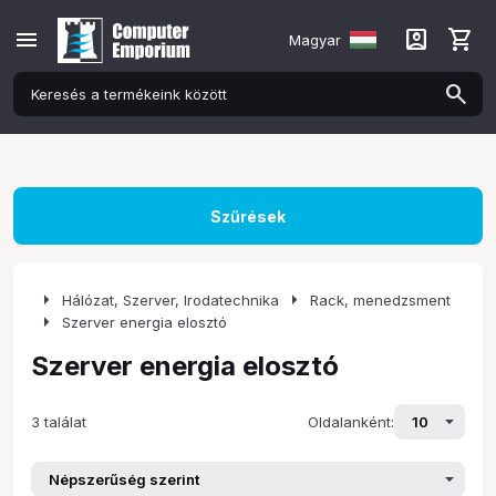
menu
account_box
shopping_cart
Magyar
Szűrések
arrow_right
arrow_right
Hálózat, Szerver, Irodatechnika
Rack, menedzsment
arrow_right
Szerver energia elosztó
Szerver energia elosztó
3 találat
Oldalanként: