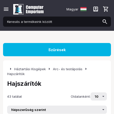
menu
account_box
shopping_cart
Magyar
Szűrések
arrow_right
arrow_right
arrow_right
Háztartási Kisgépek
Arc- és testápolás
Hajszárítók
Hajszárítók
43 találat
Oldalanként: