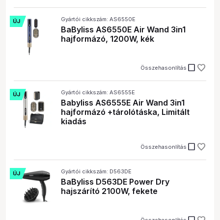
Gyártói cikkszám: AS6550E
ÚJ
BaByliss AS6550E Air Wand 3in1
hajformázó, 1200W, kék
check_box_outline_blank
Összehasonlítás
Gyártói cikkszám: AS6555E
ÚJ
Babyliss AS6555E Air Wand 3in1
hajformázó +tárolótáska, Limitált
kiadás
check_box_outline_blank
Összehasonlítás
Gyártói cikkszám: D563DE
ÚJ
BaByliss D563DE Power Dry
hajszárító 2100W, fekete
Összehasonlítás