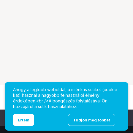
Ahogy a legtöbb weboldal, a miénk is sütiket (cookie-
kat) használ a nagyobb felhasználói élmény
érdekében.<br />A böngészés folytatásával Ön
hozzájárul a sütik használatához.
Ugrás az oldal tetejére
Értem
Tudjon meg többet