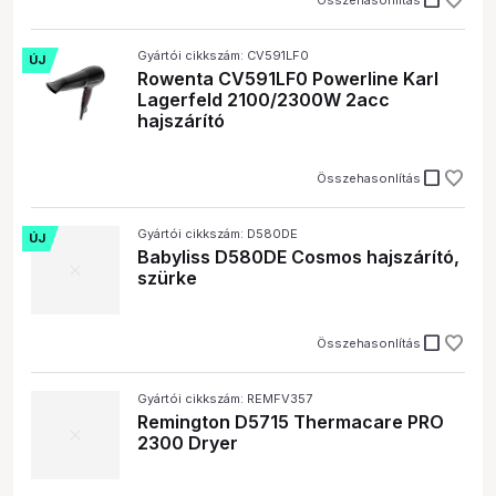
check_box_outline_blank
Gyártói cikkszám: CV591LF0
ÚJ
Rowenta CV591LF0 Powerline Karl
Lagerfeld 2100/2300W 2acc
hajszárító
check_box_outline_blank
Összehasonlítás
Gyártói cikkszám: D580DE
ÚJ
Babyliss D580DE Cosmos hajszárító,
szürke
check_box_outline_blank
Összehasonlítás
Gyártói cikkszám: REMFV357
Remington D5715 Thermacare PRO
2300 Dryer