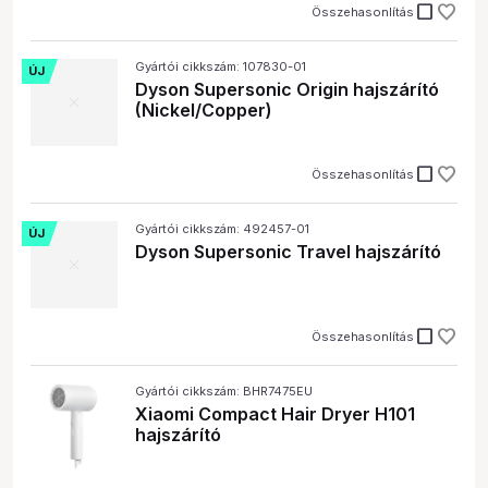
check_box_outline_blank
Összehasonlítás
Gyártói cikkszám: 107830-01
ÚJ
Dyson Supersonic Origin hajszárító
(Nickel/Copper)
check_box_outline_blank
Összehasonlítás
Gyártói cikkszám: 492457-01
ÚJ
Dyson Supersonic Travel hajszárító
check_box_outline_blank
Összehasonlítás
Gyártói cikkszám: BHR7475EU
Xiaomi Compact Hair Dryer H101
hajszárító