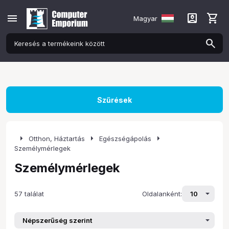
menu
account_box
shopping_cart
Magyar
Szűrések
arrow_right
arrow_right
arrow_right
Otthon, Háztartás
Egészségápolás
Személymérlegek
Személymérlegek
57 találat
Oldalanként: