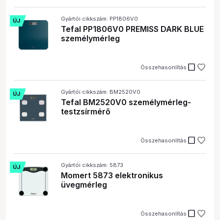
Gyártói cikkszám: PP1806V0
ÚJ
Tefal PP1806V0 PREMISS DARK BLUE
személymérleg
check_box_outline_blank
Összehasonlítás
Gyártói cikkszám: BM2520V0
ÚJ
Tefal BM2520V0 személymérleg-
testzsírmérő
check_box_outline_blank
Összehasonlítás
Gyártói cikkszám: 5873
ÚJ
Momert 5873 elektronikus
üvegmérleg
check_box_outline_blank
Összehasonlítás