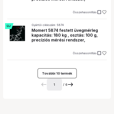
check_box_outline_blank
Összehasonlítás
Gyártói cikkszám: 5874
ÚJ
Momert 5874 festett üvegmérleg
kapacitás: 180 kg , osztás: 100 g,
precíziós mérési rendszer,
check_box_outline_blank
Összehasonlítás
További 10 termék
/ 6