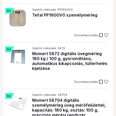
Gyártói cikkszám: PP1600V0
ÚJ
Tefal PP1600V0 személymérleg
check_box_outline_blank
Összehasonlítás
Gyártói cikkszám: 5872
ÚJ
Momert 5872 digitális üvegmérleg
180 kg / 100 g, gyorsindítású,
automatikus kikapcsolás, túlterhelés
kijelzése
check_box_outline_blank
Összehasonlítás
Gyártói cikkszám: 58704
ÚJ
Momert 58704 digitális
személymérleg üveg mérőfelülettel,
kapacitás: 180 kg, osztás: 100 g,
precíziós mérési rendszer,