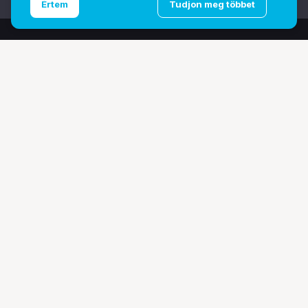
Értem
Tudjon meg többet
További oldalaink
Digitalizálás
EcoFlow
PhaseOne
TAMRON
Tesoro
Pályázatok
Ismerj meg minket!
Bemutatkozunk
Márkáink
Legyen a partnerünk!