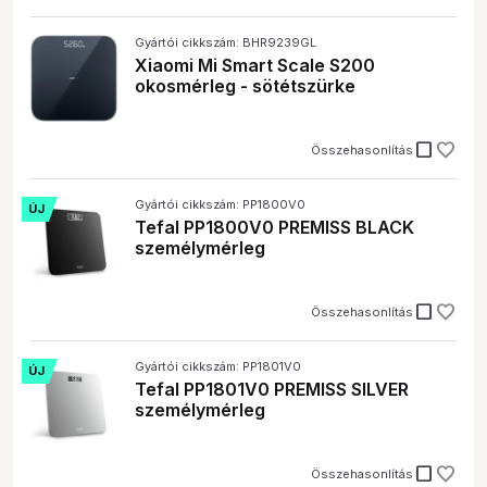
Gyártói cikkszám: BHR9239GL
Xiaomi Mi Smart Scale S200
okosmérleg - sötétszürke
check_box_outline_blank
Összehasonlítás
Gyártói cikkszám: PP1800V0
ÚJ
Tefal PP1800V0 PREMISS BLACK
személymérleg
check_box_outline_blank
Összehasonlítás
Gyártói cikkszám: PP1801V0
ÚJ
Tefal PP1801V0 PREMISS SILVER
személymérleg
check_box_outline_blank
Összehasonlítás