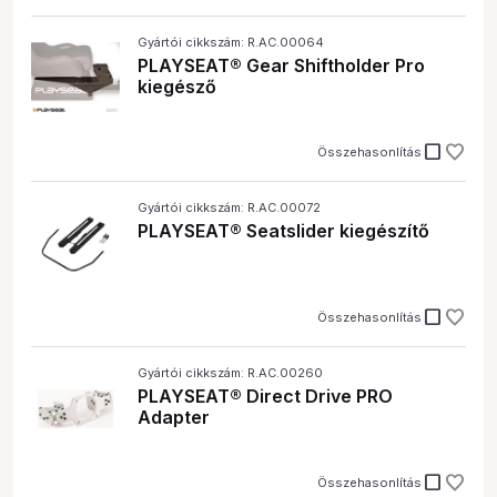
Gyártói cikkszám: R.AC.00064
PLAYSEAT® Gear Shiftholder Pro
kiegésző
check_box_outline_blank
Összehasonlítás
Gyártói cikkszám: R.AC.00072
PLAYSEAT® Seatslider kiegészítő
check_box_outline_blank
Összehasonlítás
Gyártói cikkszám: R.AC.00260
PLAYSEAT® Direct Drive PRO
Adapter
check_box_outline_blank
Összehasonlítás