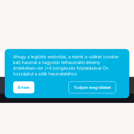
Ahogy a legtöbb weboldal, a miénk is sütiket (cookie-
kat) használ a nagyobb felhasználói élmény
érdekében.<br />A böngészés folytatásával Ön
hozzájárul a sütik használatához.
Ugrás az oldal tetejére
Értem
Tudjon meg többet
További oldalaink
Digitalizálás