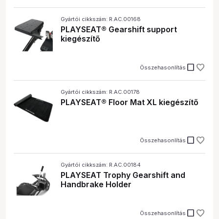
Gyártói cikkszám: R.AC.00168
PLAYSEAT® Gearshift support
kiegészítő
check_box_outline_blank
Összehasonlítás
Gyártói cikkszám: R.AC.00178
PLAYSEAT® Floor Mat XL kiegészítő
check_box_outline_blank
Összehasonlítás
Gyártói cikkszám: R.AC.00184
PLAYSEAT Trophy Gearshift and
Handbrake Holder
check_box_outline_blank
Összehasonlítás