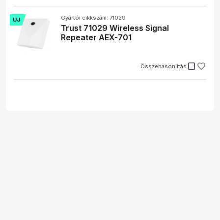
Gyártói cikkszám: 71029
ÚJ
Trust 71029 Wireless Signal
Repeater AEX-701
check_box_outline_blank
Összehasonlítás