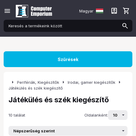
menu
account_box
shopping_cart
Magyar
Szűrések
arrow_right
arrow_right
arrow_right
Perifériák, Kiegészítők
Irodai, gamer kiegészítők
Játékülés és szék kiegészítő
Játékülés és szék kiegészítő
10 találat
Oldalanként: