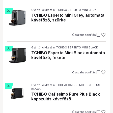
Gyártói cikkszám: TCHIBO ESPERTO MINI GREY
ÚJ
TCHIBO Esperto Mini Grey, automata
kávéfőző, szürke
check_box_outline_blank
Összehasonlítás
Gyártói cikkszám: TCHIBO ESPERTO MINI BLACK
ÚJ
TCHIBO Esperto Mini Black automata
kávéfőző, fekete
check_box_outline_blank
Összehasonlítás
Gyártói cikkszám: TCHIBO CAFISSIMO PURE PLUS
ÚJ
BLACK
TCHIBO Cafissimo Pure Plus Black
kapszulás kávéfőző
check_box_outline_blank
Összehasonlítás