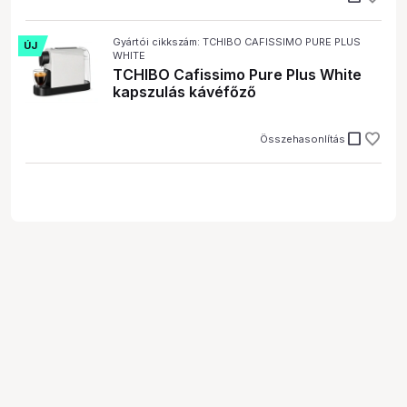
Gyártói cikkszám: TCHIBO CAFISSIMO PURE PLUS
ÚJ
WHITE
TCHIBO Cafissimo Pure Plus White
kapszulás kávéfőző
check_box_outline_blank
Összehasonlítás