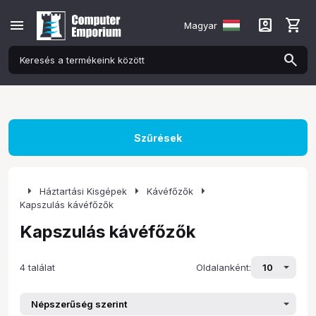
menu
account_box
shopping_cart
Magyar
Szűrések
arrow_right
arrow_right
arrow_right
Háztartási Kisgépek
Kávéfőzők
Kapszulás kávéfőzők
Kapszulás kávéfőzők
4 találat
Oldalanként: