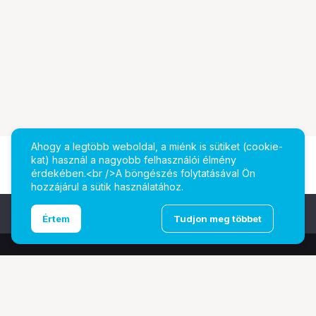
Ahogy a legtöbb weboldal, a miénk is sütiket (cookie-
kat) használ a nagyobb felhasználói élmény
érdekében.<br />A böngészés folytatásával Ön
hozzájárul a sütik használatához.
Ugrás az oldal tetejére
Értem
Tudjon meg többet
További oldalaink
Digitalizálás