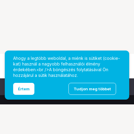
Ahogy a legtöbb weboldal, a miénk is sütiket (cookie-
kat) használ a nagyobb felhasználói élmény
érdekében.<br />A böngészés folytatásával Ön
hozzájárul a sütik használatához.
Ugrás az oldal tetejére
Értem
Tudjon meg többet
További oldalaink
Digitalizálás