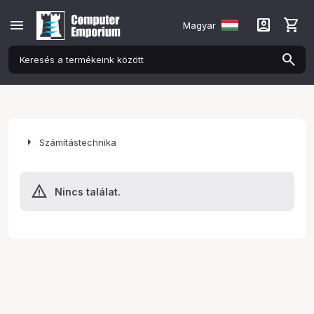
menu
account_box
shopping_cart
Magyar
arrow_right
Számítástechnika
Nincs találat.