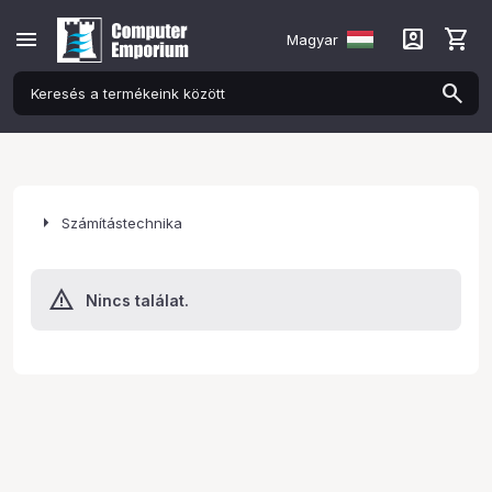
menu
account_box
shopping_cart
Magyar
arrow_right
Számítástechnika
Nincs találat.