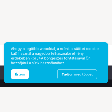
Ahogy a legtöbb weboldal, a miénk is sütiket (cookie-
kat) használ a nagyobb felhasználói élmény
érdekében.<br />A böngészés folytatásával Ön
hozzájárul a sütik használatához.
Ugrás az oldal tetejére
Értem
Tudjon meg többet
További oldalaink
Digitalizálás