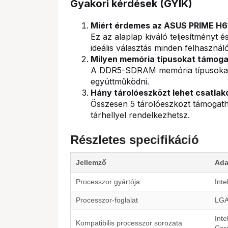
Gyakori kérdések (GYIK)
Miért érdemes az ASUS PRIME H61
Ez az alaplap kiváló teljesítményt 
ideális választás minden felhasznál
Milyen memória típusokat támog
A DDR5-SDRAM memória típusokat tá
együttműködni.
Hány tárolóeszközt lehet csatlak
Összesen 5 tárolóeszközt támogath
tárhellyel rendelkezhetsz.
Részletes specifikáció
Jellemző
Ada
Processzor gyártója
Inte
Processzor-foglalat
LGA
Inte
Kompatibilis processzor sorozata