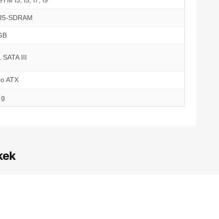
TM i3, i5, i7, i9
R5-SDRAM
GB
 SATA III
ro ATX
 g
kek