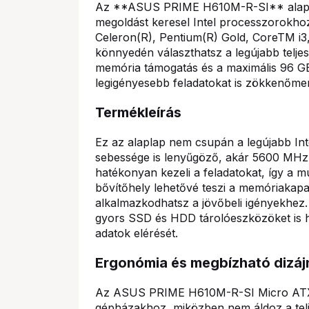
Az **ASUS PRIME H610M-R-SI** alaplap 
megoldást keresel Intel processzorokhoz.
Celeron(R), Pentium(R) Gold, CoreTM i3, 
könnyedén választhatsz a legújabb telj
memória támogatás és a maximális 96 GB 
legigényesebb feladatokat is zökkenőme
Termékleírás
Ez az alaplap nem csupán a legújabb In
sebessége is lenyűgöző, akár 5600 MHz-i
hatékonyan kezeli a feladatokat, így a m
bővítőhely lehetővé teszi a memóriakapa
alkalmazkodhatsz a jövőbeli igényekhez.
gyors SSD és HDD tárolóeszközöket is ha
adatok elérését.
Ergonómia és megbízható dizáj
Az ASUS PRIME H610M-R-SI Micro ATX f
gépházakhoz, miközben nem áldoz a telj