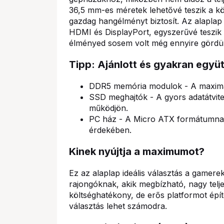
36,5 mm-es méretek lehetővé teszik a kön
gazdag hangélményt biztosít. Az alaplap 
HDMI és DisplayPort, egyszerűvé teszik a 
élményed sosem volt még ennyire gördü
Tipp: Ajánlott és gyakran együ
DDR5 memória modulok - A maximáli
SSD meghajtók - A gyors adatátvit
működjön.
PC ház - A Micro ATX formátumnak 
érdekében.
Kinek nyújtja a maximumot?
Ez az alaplap ideális választás a gamere
rajongóknak, akik megbízható, nagy telj
költséghatékony, de erős platformot é
választás lehet számodra.