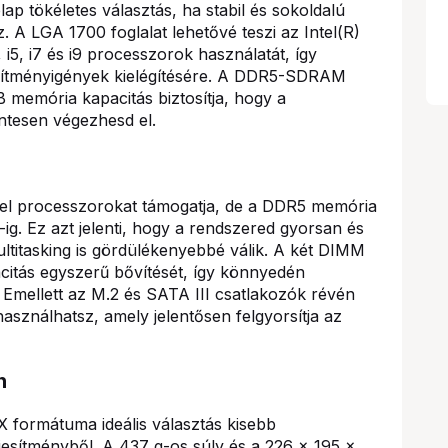
tökéletes választás, ha stabil és sokoldalú
 A LGA 1700 foglalat lehetővé teszi az Intel(R)
i5, i7 és i9 processzorok használatát, így
esítményigények kielégítésére. A DDR5-SDRAM
memória kapacitás biztosítja, hogy a
ntesen végezhesd el.
tel processzorokat támogatja, de a DDR5 memória
g. Ez azt jelenti, hogy a rendszered gyorsan és
ultitasking is gördülékenyebbé válik. A két DIMM
citás egyszerű bővítését, így könnyedén
 Emellett az M.2 és SATA III csatlakozók révén
sználhatsz, amely jelentősen felgyorsítja az
n
ormátuma ideális választás kisebb
esítményből. A 437 g-os súly és a 226 x 195 x