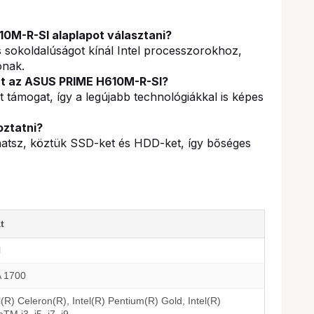
0M-R-SI alaplapot választani?
és sokoldalúságot kínál Intel processzorokhoz,
ónak.
at az ASUS PRIME H610M-R-SI?
mogat, így a legújabb technológiákkal is képes
oztatni?
atsz, köztük SSD-ket és HDD-ket, így bőséges
t
l
 1700
l(R) Celeron(R), Intel(R) Pentium(R) Gold, Intel(R)