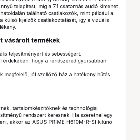
nyű telepítést, míg a 7.1 csatornás audió kimenet
hátoldalán található csatlakozók, mint például a
külső kijelzők csatlakoztatását, így a vizuális
lékeny.
tt vásárolt termékek
s teljesítményért és sebességért.
el érdekében, hogy a rendszered gyorsabban
megfelelő, jól szellőző ház a hatékony hűtés
knek, tartalomkészítőknek és technológiai
esítményű rendszert keresnek. Ha szeretnél egy
píteni, akkor az ASUS PRIME H610M-R-SI kitűnő