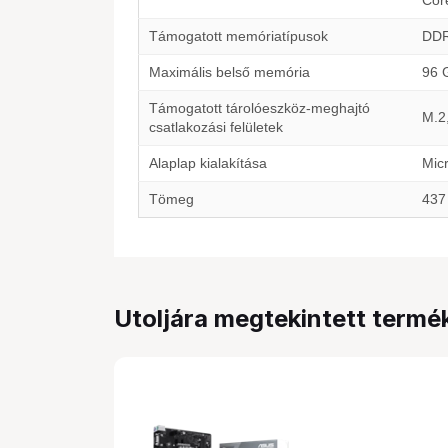
Core
Támogatott memóriatípusok
DD
Maximális belső memória
96 
Támogatott tárolóeszköz-meghajtó
M.2,
csatlakozási felületek
Alaplap kialakítása
Mic
Tömeg
437
Utoljára megtekintett termé