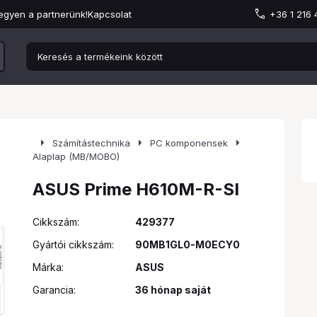
egyen a partnerünk!
Kapcsolat
+36 1 216
arrow_right
arrow_right
arrow_right
Számítástechnika
PC komponensek
Alaplap (MB/MOBO)
ASUS Prime H610M-R-SI
Cikkszám:
429377
Gyártói cikkszám:
90MB1GL0-M0ECY0
Márka:
ASUS
Garancia:
36 hónap saját