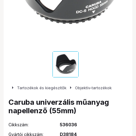
arrow_right
arrow_right
Tartozékok és kiegészítők
Objektív-tartozékok
Caruba univerzális műanyag
napellenző (55mm)
Cikkszám:
536036
Gyártói cikkszám:
D38184