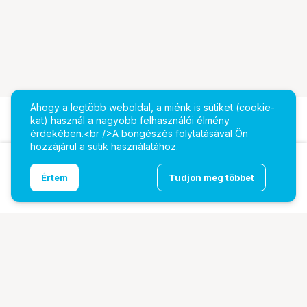
Ahogy a legtöbb weboldal, a miénk is sütiket (cookie-
kat) használ a nagyobb felhasználói élmény
érdekében.<br />A böngészés folytatásával Ön
hozzájárul a sütik használatához.
Ugrás az oldal tetejére
Értem
Tudjon meg többet
Caruba univerzális műanyag napellenző (55mm)
További oldalaink
Digitalizálás
EcoFlow