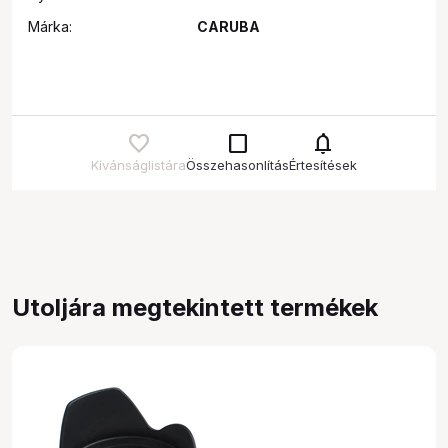
Márka:
CARUBA
check_box_outline_blank
notifications
Kívánságlistára
Összehasonlítás
Értesítések
Utoljára megtekintett termékek