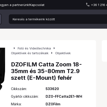
egyen a partnerünk!
Kapcsolat
+36 1 216
arrow_right
arrow_right
Fotó és Videótechnika
arrow_right
Objektívek és tartozékaik
Objektívek
DZOFILM Catta Zoom 18-
35mm és 35-80mm T2.9
szett (E-Mount) fehér
Cikkszám:
533620
Gyártói cikkszám:
DZO-FFCatta2E1-WH
Márka:
DZOFilm