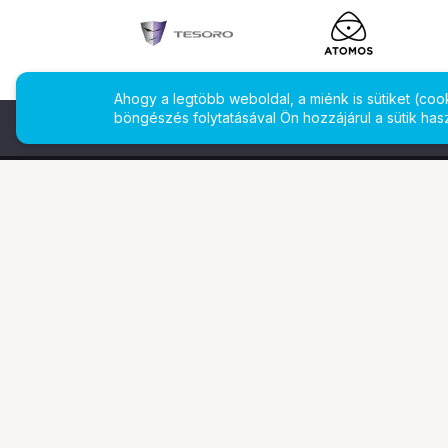
Ahogy a legtöbb weboldal, a miénk is sütiket (co
böngészés folytatásával Ön hozzájárul a sütik has
További oldalaink
Ismerj
Digitalizálás
Bemuta
EcoFlow
Márkái
PhaseOne
Legyen 
TAMRON
Referen
Tesoro
Gyakran
Pályázatok
Állásaj