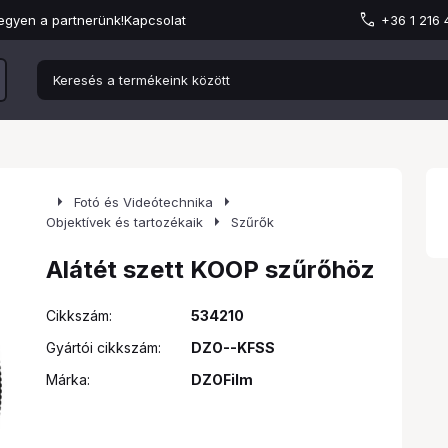
egyen a partnerünk!
Kapcsolat
+36 1 216
arrow_right
arrow_right
Fotó és Videótechnika
arrow_right
Objektívek és tartozékaik
Szűrők
Alátét szett KOOP szűrőhöz
Cikkszám:
534210
Gyártói cikkszám:
DZO--KFSS
Márka:
DZOFilm