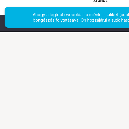
Ahogy a legtöbb weboldal, a miénk is sütiket (co
böngészés folytatásával Ön hozzájárul a sütik has
További oldalaink
Ismerj
Digitalizálás
Bemuta
EcoFlow
Márkái
PhaseOne
Legyen 
TAMRON
Referen
Tesoro
Gyakran
Pályázatok
Állásaj