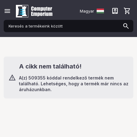
menu
account_box
shopping_cart
Magyar
A cikk nem található!
A(z) 509355 kóddal rendelkező termék nem
található. Lehetséges, hogy a termék már nincs az
áruházunkban.