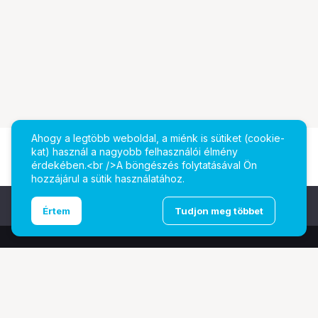
Ahogy a legtöbb weboldal, a miénk is sütiket (cookie-
kat) használ a nagyobb felhasználói élmény
érdekében.<br />A böngészés folytatásával Ön
hozzájárul a sütik használatához.
Ugrás az oldal tetejére
Értem
Tudjon meg többet
További oldalaink
Digitalizálás