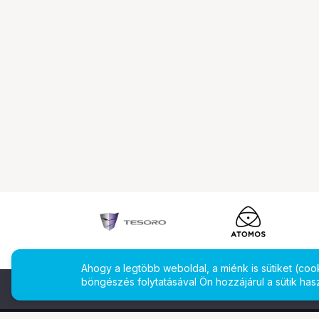
Ahogy a legtöbb weboldal, a miénk is sütiket (co
böngészés folytatásával Ön hozzájárul a sütik has