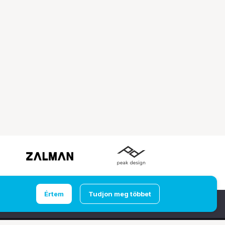
Értem
Tudjon meg többet
Ugrás az oldal tetejére