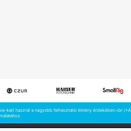
okie-kat) használ a nagyobb felhasználói élmény érdekében.<br />A
ználatához.