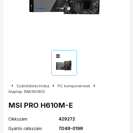
arrow_right
arrow_right
arrow_right
Számítástechnika
PC komponensek
Alaplap (MB/MOBO)
MSI PRO H610M-E
Cikkszám:
429272
Gyártói cikkszám:
7D48-019R