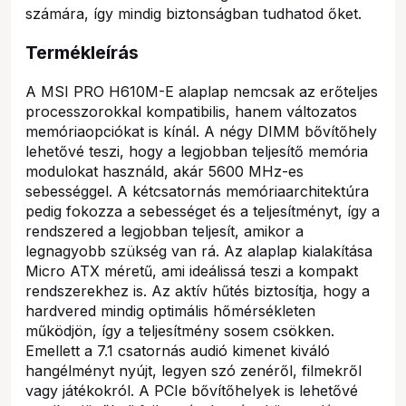
számára, így mindig biztonságban tudhatod őket.
Termékleírás
A MSI PRO H610M-E alaplap nemcsak az erőteljes
processzorokkal kompatibilis, hanem változatos
memóriaopciókat is kínál. A négy DIMM bővítőhely
lehetővé teszi, hogy a legjobban teljesítő memória
modulokat használd, akár 5600 MHz-es
sebességgel. A kétcsatornás memóriaarchitektúra
pedig fokozza a sebességet és a teljesítményt, így a
rendszered a legjobban teljesít, amikor a
legnagyobb szükség van rá. Az alaplap kialakítása
Micro ATX méretű, ami ideálissá teszi a kompakt
rendszerekhez is. Az aktív hűtés biztosítja, hogy a
hardvered mindig optimális hőmérsékleten
működjön, így a teljesítmény sosem csökken.
Emellett a 7.1 csatornás audió kimenet kiváló
hangélményt nyújt, legyen szó zenéről, filmekről
vagy játékokról. A PCIe bővítőhelyek is lehetővé