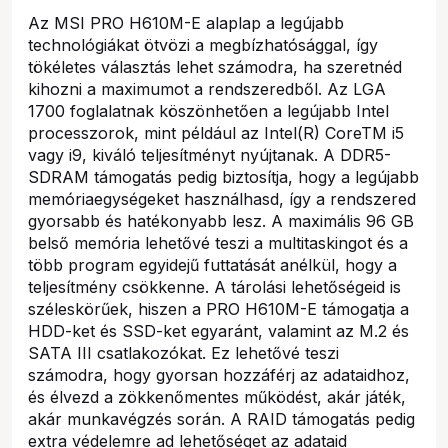
Az MSI PRO H610M-E alaplap a legújabb
technológiákat ötvözi a megbízhatósággal, így
tökéletes választás lehet számodra, ha szeretnéd
kihozni a maximumot a rendszeredből. Az LGA
1700 foglalatnak köszönhetően a legújabb Intel
processzorok, mint például az Intel(R) CoreTM i5
vagy i9, kiváló teljesítményt nyújtanak. A DDR5-
SDRAM támogatás pedig biztosítja, hogy a legújabb
memóriaegységeket használhasd, így a rendszered
gyorsabb és hatékonyabb lesz. A maximális 96 GB
belső memória lehetővé teszi a multitaskingot és a
több program egyidejű futtatását anélkül, hogy a
teljesítmény csökkenne. A tárolási lehetőségeid is
széleskörűek, hiszen a PRO H610M-E támogatja a
HDD-ket és SSD-ket egyaránt, valamint az M.2 és
SATA III csatlakozókat. Ez lehetővé teszi
számodra, hogy gyorsan hozzáférj az adataidhoz,
és élvezd a zökkenőmentes működést, akár játék,
akár munkavégzés során. A RAID támogatás pedig
extra védelemre ad lehetőséget az adataid