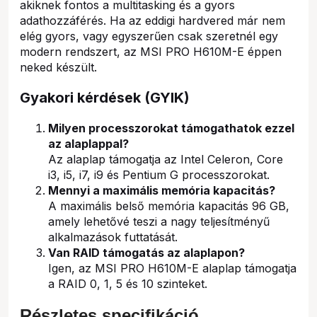
akiknek fontos a multitasking és a gyors
adathozzáférés. Ha az eddigi hardvered már nem
elég gyors, vagy egyszerűen csak szeretnél egy
modern rendszert, az MSI PRO H610M-E éppen
neked készült.
Gyakori kérdések (GYIK)
Milyen processzorokat támogathatok ezzel
az alaplappal?
Az alaplap támogatja az Intel Celeron, Core
i3, i5, i7, i9 és Pentium G processzorokat.
Mennyi a maximális memória kapacitás?
A maximális belső memória kapacitás 96 GB,
amely lehetővé teszi a nagy teljesítményű
alkalmazások futtatását.
Van RAID támogatás az alaplapon?
Igen, az MSI PRO H610M-E alaplap támogatja
a RAID 0, 1, 5 és 10 szinteket.
Részletes specifikáció