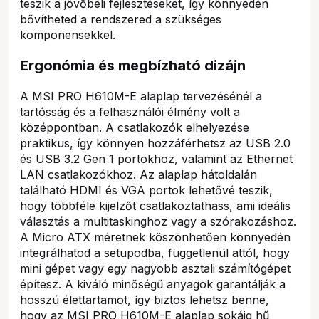
teszik a jövőbeli fejlesztéseket, így könnyedén
bővítheted a rendszered a szükséges
komponensekkel.
Ergonómia és megbízható dizájn
A MSI PRO H610M-E alaplap tervezésénél a
tartósság és a felhasználói élmény volt a
középpontban. A csatlakozók elhelyezése
praktikus, így könnyen hozzáférhetsz az USB 2.0
és USB 3.2 Gen 1 portokhoz, valamint az Ethernet
LAN csatlakozókhoz. Az alaplap hátoldalán
található HDMI és VGA portok lehetővé teszik,
hogy többféle kijelzőt csatlakoztathass, ami ideális
választás a multitaskinghoz vagy a szórakozáshoz.
A Micro ATX méretnek köszönhetően könnyedén
integrálhatod a setupodba, függetlenül attól, hogy
mini gépet vagy egy nagyobb asztali számítógépet
építesz. A kiváló minőségű anyagok garantálják a
hosszú élettartamot, így biztos lehetsz benne,
hogy az MSI PRO H610M-E alaplap sokáig hű