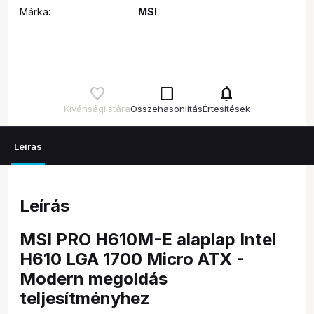
Márka:
MSI
check_box_outline_blank
notifications
Kívánságlistára
Összehasonlítás
Értesítések
Leírás
Leírás
MSI PRO H610M-E alaplap Intel
H610 LGA 1700 Micro ATX -
Modern megoldás
teljesítményhez