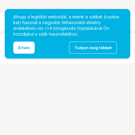
Ahogy a legtöbb weboldal, a miénk is sütiket (cookie-
kat) használ a nagyobb felhasználói élmény
érdekében.<br />A böngészés folytatásával Ön
hozzájárul a sütik használatához.
Ugrás az oldal tetejére
Értem
Tudjon meg többet
MSI PRO H610M-E
További oldalaink
Digitalizálás
EcoFlow
PhaseOne
TAMRON
Tesoro
Pályázatok