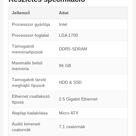
Jellemző
Adat
Processzor gyártója
Intel
Processzor-foglalat
LGA 1700
Támogatott
DDR5-SDRAM
memóriatípusok
Maximális belső
96 GB
memória
Támogatott tároló
HDD & SSD
meghajtó típusok
Ethernet csatlakozó
2.5 Gigabit Ethernet
típusa
Alaplap kialakítása
Micro ATX
Audió kimeneti
7.1 csatornák
csatornák