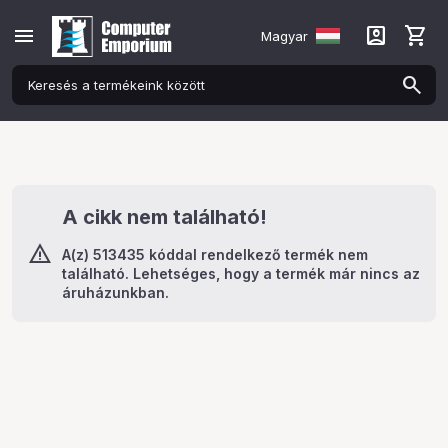
menu
account_box
shopping_cart
Magyar
A cikk nem található!
A(z) 513435 kóddal rendelkező termék nem
található. Lehetséges, hogy a termék már nincs az
áruházunkban.