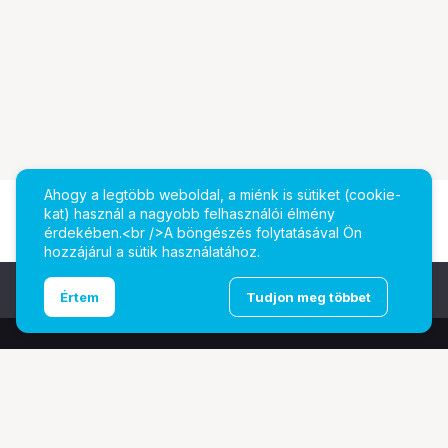
Ahogy a legtöbb weboldal, a miénk is sütiket (cookie-
kat) használ a nagyobb felhasználói élmény
érdekében.<br />A böngészés folytatásával Ön
hozzájárul a sütik használatához.
Ugrás az oldal tetejére
Értem
Tudjon meg többet
További oldalaink
Digitalizálás