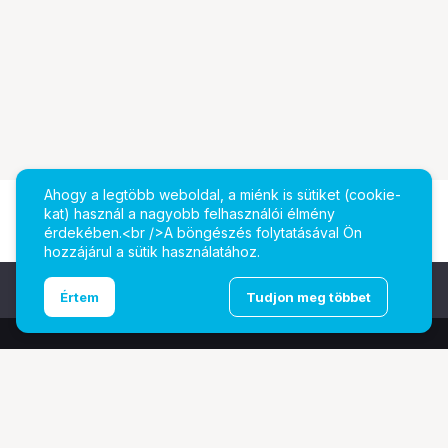
Ahogy a legtöbb weboldal, a miénk is sütiket (cookie-
kat) használ a nagyobb felhasználói élmény
érdekében.<br />A böngészés folytatásával Ön
hozzájárul a sütik használatához.
Ugrás az oldal tetejére
Értem
Tudjon meg többet
További oldalaink
Digitalizálás