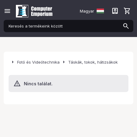
menu
account_box
shopping_cart
Magyar
arrow_right
arrow_right
Fotó és Videótechnika
Táskák, tokok, hátizsákok
Nincs találat.