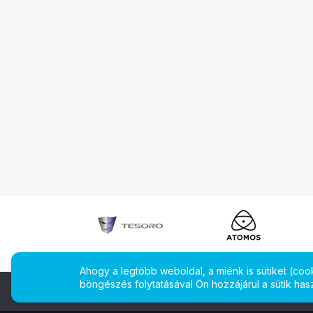
Ahogy a legtöbb weboldal, a miénk is sütiket (co
böngészés folytatásával Ön hozzájárul a sütik has