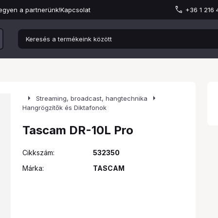
egyen a partnerünk!
Kapcsolat
+36 1 216
arrow_right
arrow_right
Streaming, broadcast, hangtechnika
Hangrögzítők és Diktafonok
Tascam DR-10L Pro
Cikkszám:
532350
Márka:
TASCAM