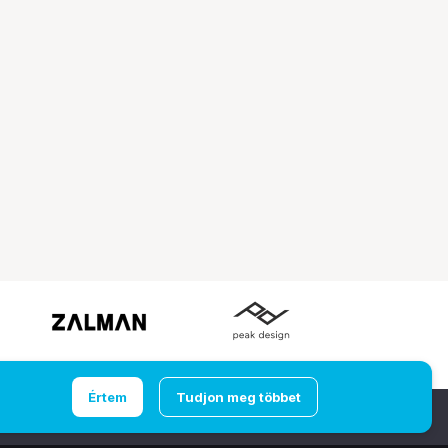
Értem
Tudjon meg többet
Ugrás az oldal tetejére