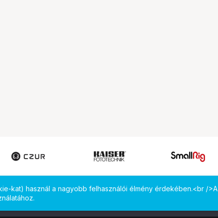
okie-kat) használ a nagyobb felhasználói élmény érdekében.<br />A
ználatához.