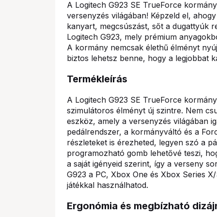
A Logitech G923 SE TrueForce kormány e
versenyzés világában! Képzeld el, ahog
kanyart, megcsúszást, sőt a dugattyúk re
Logitech G923, mely prémium anyagokból k
A kormány nemcsak élethű élményt nyújt
biztos lehetsz benne, hogy a legjobbat 
Termékleírás
A Logitech G923 SE TrueForce kormány a
szimulátoros élményt új szintre. Nem 
eszköz, amely a versenyzés világában i
pedálrendszer, a kormányváltó és a For
részleteket is érezheted, legyen szó a p
programozható gomb lehetővé teszi, hog
a saját igényeid szerint, így a verseny so
G923 a PC, Xbox One és Xbox Series X/S 
játékkal használhatod.
Ergonómia és megbízható dizáj