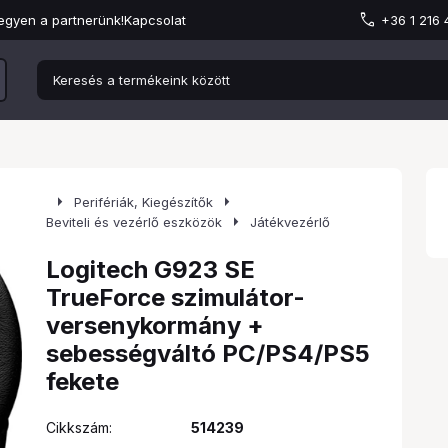
egyen a partnerünk!
Kapcsolat
+36 1 216
arrow_right
arrow_right
Perifériák, Kiegészítők
arrow_right
Beviteli és vezérlő eszközök
Játékvezérlő
Logitech G923 SE
TrueForce szimulátor-
versenykormány +
sebességváltó PC/PS4/PS5
fekete
Cikkszám:
514239