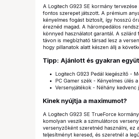
A Logitech G923 SE kormány tervezése 
fontos szerepet játszott. A prémium an
kényelmes fogást biztosít, így hosszú ó
éreznéd magad. A hárompedálos rendszer
könnyed használatot garantál. A szilár
távon is megbízható társad lesz a versen
hogy pillanatok alatt készen állj a követ
Tipp: Ajánlott és gyakran együ
Logitech G923 Pedál kiegészítő - 
PC Gamer szék - Kényelmes ülés a
Versenyjátékok - Néhány kedvenc já
Kinek nyújtja a maximumot?
A Logitech G923 SE TrueForce kormány i
komolyan veszik a szimulátoros versenyz
versenyzőként szeretnéd használni, ez a
teljesítményt keresed, és szeretnél a le