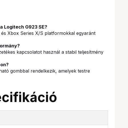
s a Logitech G923 SE?
s Xbox Series X/S platformokkal egyaránt
 kormány?
ékes kapcsolatot használ a stabil teljesítmény
yon?
tó gombbal rendelkezik, amelyek testre
cifikáció