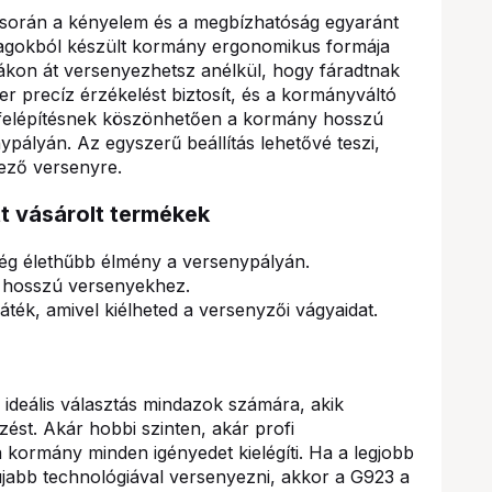
során a kényelem és a megbízhatóság egyaránt
yagokból készült kormány ergonomikus formája
rákon át versenyezhetsz anélkül, hogy fáradtnak
 precíz érzékelést biztosít, és a kormányváltó
d felépítésnek köszönhetően a kormány hosszú
ypályán. Az egyszerű beállítás lehetővé teszi,
kező versenyre.
tt vásárolt termékek
Még élethűbb élmény a versenypályán.
 hosszú versenyekhez.
ték, amivel kiélheted a versenyzői vágyaidat.
deális választás mindazok számára, akik
ést. Akár hobbi szinten, akár profi
 kormány minden igényedet kielégíti. Ha a legjobb
gújabb technológiával versenyezni, akkor a G923 a