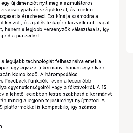
gy új dimenziót nyit meg a szimulátoros
y a versenypályán száguldozol, és minden
zgését is érezheted. Ezt kínálja számodra a
észült, és a játék fizikájára közvetlenül reagál.
, hanem a legjobb versenyzők választása is, így
kapod a pénzedért.
 legújabb technológiát felhasználva emeli a
csupán egy egyszerű kormány, hanem egy olyan
gazán kiemelkedő. A hárompedálos
ce Feedback funkciók révén a legapróbb
álya egyenetlenségeiről vagy a féktávokról. A 15
y a lehető legjobban testre szabhasd a kormányt
rán mindig a legjobb teljesítményt nyújthatod. A
platformokkal is kompatibilis, így számos
n