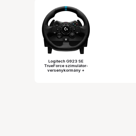
Logitech G923 SE
TrueForce szimulátor-
versenykormány +
sebességváltó
PC/PS4/PS5 fekete