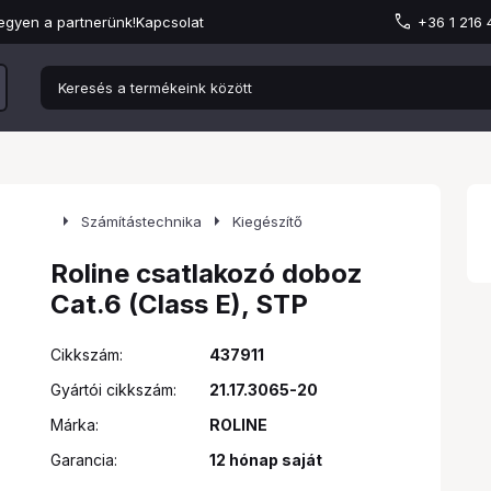
egyen a partnerünk!
Kapcsolat
+36 1 216
arrow_right
arrow_right
Számítástechnika
Kiegészítő
Roline csatlakozó doboz
Cat.6 (Class E), STP
Cikkszám:
437911
Gyártói cikkszám:
21.17.3065-20
Márka:
ROLINE
Garancia:
12 hónap saját