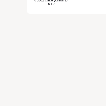
doboz Cat.6 (Class E),
STP