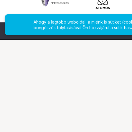
Ahogy a legtöbb weboldal, a miénk is sütiket (co
böngészés folytatásával Ön hozzájárul a sütik has
További oldalaink
Ismerj
Digitalizálás
Bemuta
EcoFlow
Márkái
PhaseOne
Legyen 
TAMRON
Referen
Tesoro
Gyakran
Pályázatok
Állásaj