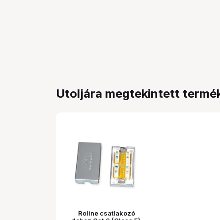
Utoljára megtekintett termé
Roline csatlakozó