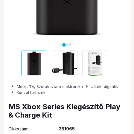
arrow_right
arrow_right
Mobil, TV, Szórakoztató elektronika
Játék, digitális
arrow_right
Konzol tartozék
MS Xbox Series Kiegészítő Play
& Charge Kit
Cikkszám:
351965