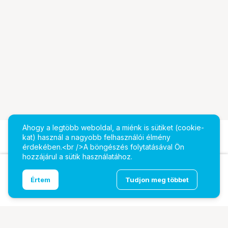
Ahogy a legtöbb weboldal, a miénk is sütiket (cookie-
kat) használ a nagyobb felhasználói élmény
érdekében.<br />A böngészés folytatásával Ön
hozzájárul a sütik használatához.
Ugrás az oldal tetejére
Értem
Tudjon meg többet
MS Xbox Series Kiegészítő Play & Charge Kit
További oldalaink