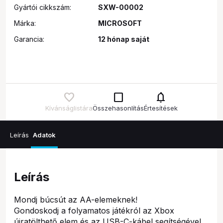
Gyártói cikkszám:
SXW-00002
Márka:
MICROSOFT
Garancia:
12 hónap saját
check_box_outline_blank
notifications
Kívánságlistára
Összehasonlítás
Értesítések
Leírás
Adatok
Leírás
Mondj búcsút az AA-elemeknek!
Gondoskodj a folyamatos játékról az Xbox
újratölthető elem és az USB-C-kábel segítségével.