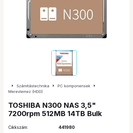
arrow_right
arrow_right
arrow_right
Számítástechnika
PC komponensek
Merevlemez (HDD)
TOSHIBA N300 NAS 3,5"
7200rpm 512MB 14TB Bulk
Cikkszám:
441980