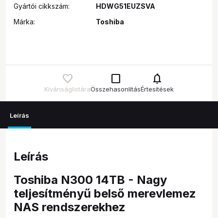
Gyártói cikkszám:
HDWG51EUZSVA
Márka:
Toshiba
check_box_outline_blank
notifications
Kívánságlistára
Összehasonlítás
Értesítések
Leírás
Leírás
Toshiba N300 14TB - Nagy
teljesítményű belső merevlemez
NAS rendszerekhez