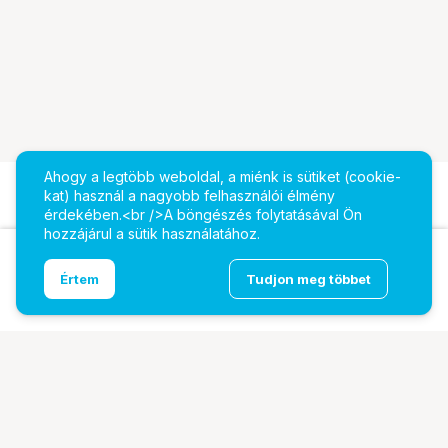
Ahogy a legtöbb weboldal, a miénk is sütiket (cookie-
kat) használ a nagyobb felhasználói élmény
érdekében.<br />A böngészés folytatásával Ön
hozzájárul a sütik használatához.
TOSHIBA N300 NAS 3,5" 7200rpm 512MB 14TB
Ugrás az oldal tetejére
Értem
Tudjon meg többet
Bulk
További oldalaink
Digitalizálás
EcoFlow