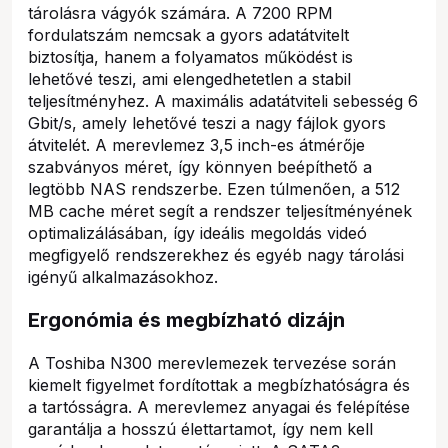
tárolásra vágyók számára. A 7200 RPM
fordulatszám nemcsak a gyors adatátvitelt
biztosítja, hanem a folyamatos működést is
lehetővé teszi, ami elengedhetetlen a stabil
teljesítményhez. A maximális adatátviteli sebesség 6
Gbit/s, amely lehetővé teszi a nagy fájlok gyors
átvitelét. A merevlemez 3,5 inch-es átmérője
szabványos méret, így könnyen beépíthető a
legtöbb NAS rendszerbe. Ezen túlmenően, a 512
MB cache méret segít a rendszer teljesítményének
optimalizálásában, így ideális megoldás videó
megfigyelő rendszerekhez és egyéb nagy tárolási
igényű alkalmazásokhoz.
Ergonómia és megbízható dizájn
A Toshiba N300 merevlemezek tervezése során
kiemelt figyelmet fordítottak a megbízhatóságra és
a tartósságra. A merevlemez anyagai és felépítése
garantálja a hosszú élettartamot, így nem kell