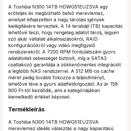
A Toshiba N300 14TB HDWG51EUZSVA egy
erőteljes és megbízható belső merevlemez,
amelyet kifejezetten a nagy tárolási igények
kielégítésére terveztek. A 14 terabájt (TB) kapacitás
lehetővé teszi, hogy rengeteg adatot tárolj, legyen
szó akár vállalati alkalmazásokról, RAID
konfigurációkról vagy videó megfigyelő
rendszerekről. A 7200 RPM fordulatszám gyors
adatátviteli sebességet biztosít, míg a SATA3
csatlakozó garantálja a zökkenőmentes integrációt
a legtöbb NAS rendszerrel. A 512 MB-os cache
méret pedig tovább fokozza a teljesítményt,
lehetővé téve a gyors adatfeldolgozást. Az ár 158
900 Ft-tól kezdődik, ami a kategóriájában
kiemelkedő értéket képvisel.
Termékleírás
A Toshiba N300 14TB HDWG51EUZSVA
merevlemez ideális választás a nagy kapacitású