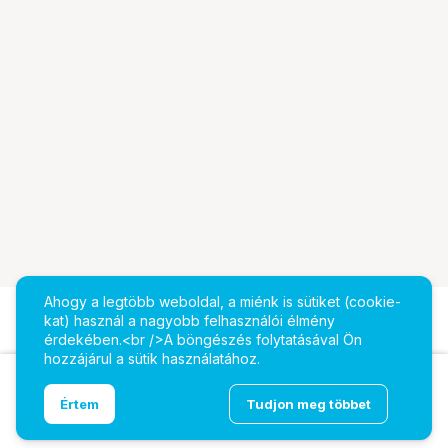
Ahogy a legtöbb weboldal, a miénk is sütiket (cookie-
kat) használ a nagyobb felhasználói élmény
érdekében.<br />A böngészés folytatásával Ön
hozzájárul a sütik használatához.
Ugrás az oldal tetejére
Értem
Tudjon meg többet
ASUS ProArt Display PA329CRV