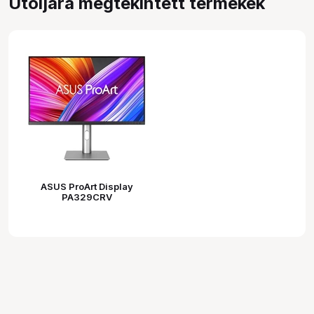
Utoljára megtekintett termékek
ASUS ProArt Display
PA329CRV