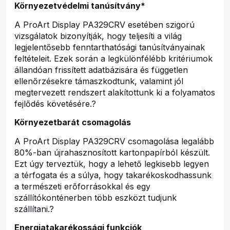
Környezetvédelmi tanúsítvány*
A ProArt Display PA329CRV esetében szigorú
vizsgálatok bizonyítják, hogy teljesíti a világ
legjelentősebb fenntarthatósági tanúsítványainak
feltételeit. Ezek során a legkülönfélébb kritériumok
állandóan frissített adatbázisára és független
ellenőrzésekre támaszkodtunk, valamint jól
megtervezett rendszert alakítottunk ki a folyamatos
fejlődés követésére.?
Környezetbarát csomagolás
A ProArt Display PA329CRV csomagolása legalább
80%-ban újrahasznosított kartonpapírból készült.
Ezt úgy terveztük, hogy a lehető legkisebb legyen
a térfogata és a súlya, hogy takarékoskodhassunk
a természeti erőforrásokkal és egy
szállítókonténerben több eszközt tudjunk
szállítani.?
Energiatakarékossági funkciók