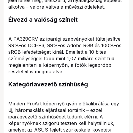
jelenjenek meg, életszerű, árnyalatgazdag képeket
alkotva – valóra váltva a művészi ötleteket.
Élvezd a valóság színeit
A PA329CRV az iparági szabványokat túlteljesítve
99%-os DCI-P3, 99%-os Adobe RGB és 100%-os
sRGB lefedettséget kínál. Emellett a 10 bites
színmélységgel több mint 1,07 milliárd színt tud
megjeleníteni a képernyőn, a fotók legapróbb
részleteit is megmutatva.
Kategóriavezető színhűség
Minden ProArt képernyő gyári előkalibrálása egy
új, háromskálás eljárással történik – ezzel
iparágvezető színhűséget tudunk elérni. A
képernyőknek szigorú teszten kell helytállniuk,
amelyet az ASUS fejlett szürkeskála-követési