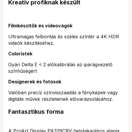
Kreatív profiknak készült
Filmkészítők és videovágók
Ultramagas felbontás és széles színtér a 4K HDR
videók készítéséhez.
Coloristek
Gyári Delta E < 2 előkalibrálás az iparágvezető
színhűségért
Designerek és fotósok
Valóban precíz színvisszaadás a fényképek vagy
digitális művek részleteinek elővarázsolásához.
Fantasztikus forma
A ProArt Display PA329CRV helytakarékos alapja