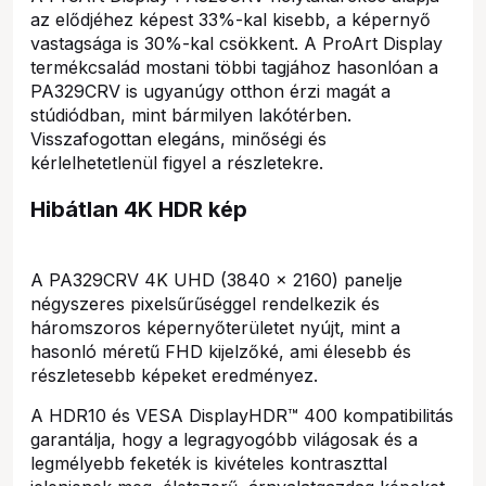
az elődjéhez képest 33%-kal kisebb, a képernyő
vastagsága is 30%-kal csökkent. A ProArt Display
termékcsalád mostani többi tagjához hasonlóan a
PA329CRV is ugyanúgy otthon érzi magát a
stúdiódban, mint bármilyen lakótérben.
Visszafogottan elegáns, minőségi és
kérlelhetetlenül figyel a részletekre.
Hibátlan 4K HDR kép
A PA329CRV 4K UHD (3840 x 2160) panelje
négyszeres pixelsűrűséggel rendelkezik és
háromszoros képernyőterületet nyújt, mint a
hasonló méretű FHD kijelzőké, ami élesebb és
részletesebb képeket eredményez.
A HDR10 és VESA DisplayHDR™ 400 kompatibilitás
garantálja, hogy a legragyogóbb világosak és a
legmélyebb feketék is kivételes kontraszttal