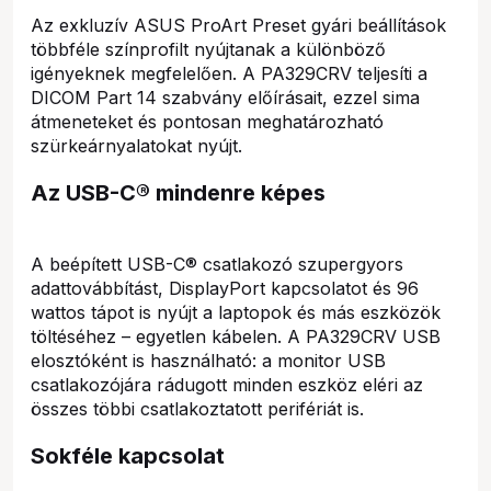
Az exkluzív ASUS ProArt Preset gyári beállítások
többféle színprofilt nyújtanak a különböző
igényeknek megfelelően. A PA329CRV teljesíti a
DICOM Part 14 szabvány előírásait, ezzel sima
átmeneteket és pontosan meghatározható
szürkeárnyalatokat nyújt.
Az USB-C® mindenre képes
A beépített USB-C® csatlakozó szupergyors
adattovábbítást, DisplayPort kapcsolatot és 96
wattos tápot is nyújt a laptopok és más eszközök
töltéséhez – egyetlen kábelen. A PA329CRV USB
elosztóként is használható: a monitor USB
csatlakozójára rádugott minden eszköz eléri az
összes többi csatlakoztatott perifériát is.
Sokféle kapcsolat