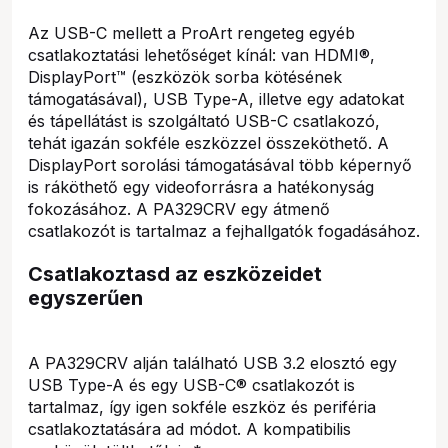
Az USB-C mellett a ProArt rengeteg egyéb
csatlakoztatási lehetőséget kínál: van HDMI®,
DisplayPort™ (eszközök sorba kötésének
támogatásával), USB Type-A, illetve egy adatokat
és tápellátást is szolgáltató USB-C csatlakozó,
tehát igazán sokféle eszközzel összeköthető. A
DisplayPort sorolási támogatásával több képernyő
is ráköthető egy videoforrásra a hatékonyság
fokozásához. A PA329CRV egy átmenő
csatlakozót is tartalmaz a fejhallgatók fogadásához.
Csatlakoztasd az eszközeidet
egyszerűen
A PA329CRV alján található USB 3.2 elosztó egy
USB Type-A és egy USB-C® csatlakozót is
tartalmaz, így igen sokféle eszköz és periféria
csatlakoztatására ad módot. A kompatibilis