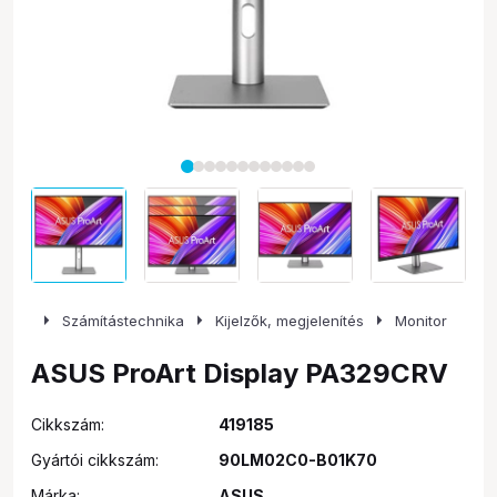
arrow_right
arrow_right
arrow_right
Számítástechnika
Kijelzők, megjelenítés
Monitor
ASUS ProArt Display PA329CRV
Cikkszám:
419185
Gyártói cikkszám:
90LM02C0-B01K70
Márka:
ASUS