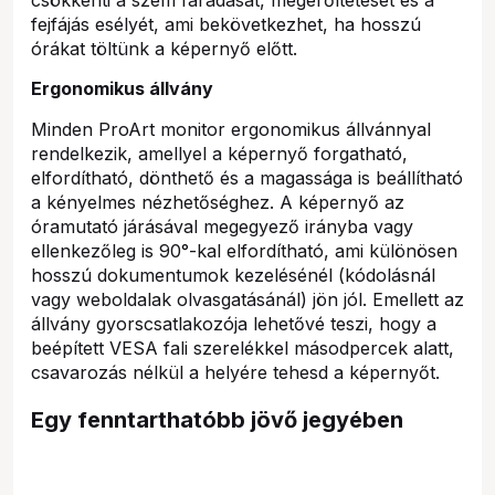
csökkenti a szem fáradását, megerőltetését és a
fejfájás esélyét, ami bekövetkezhet, ha hosszú
órákat töltünk a képernyő előtt.
Ergonomikus állvány
Minden ProArt monitor ergonomikus állvánnyal
rendelkezik, amellyel a képernyő forgatható,
elfordítható, dönthető és a magassága is beállítható
a kényelmes nézhetőséghez. A képernyő az
óramutató járásával megegyező irányba vagy
ellenkezőleg is 90°-kal elfordítható, ami különösen
hosszú dokumentumok kezelésénél (kódolásnál
vagy weboldalak olvasgatásánál) jön jól. Emellett az
állvány gyorscsatlakozója lehetővé teszi, hogy a
beépített VESA fali szerelékkel másodpercek alatt,
csavarozás nélkül a helyére tehesd a képernyőt.
Egy fenntarthatóbb jövő jegyében