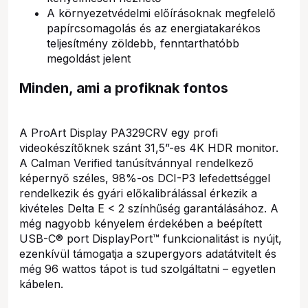
A környezetvédelmi előírásoknak megfelelő
papírcsomagolás és az energiatakarékos
teljesítmény zöldebb, fenntarthatóbb
megoldást jelent
Minden, ami a profiknak fontos
A ProArt Display PA329CRV egy profi
videokészítőknek szánt 31,5”-es 4K HDR monitor.
A Calman Verified tanúsítvánnyal rendelkező
képernyő széles, 98%-os DCI-P3 lefedettséggel
rendelkezik és gyári előkalibrálással érkezik a
kivételes Delta E < 2 színhűség garantálásához. A
még nagyobb kényelem érdekében a beépített
USB-C® port DisplayPort™ funkcionalitást is nyújt,
ezenkívül támogatja a szupergyors adatátvitelt és
még 96 wattos tápot is tud szolgáltatni – egyetlen
kábelen.