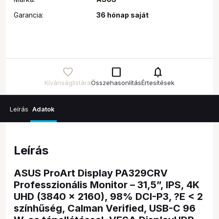
Garancia:
36 hónap saját
check_box_outline_blank
notifications
Kívánságlistára
Összehasonlítás
Értesítések
Leírás
Adatok
Leírás
ASUS ProArt Display PA329CRV
Professzionális Monitor – 31,5”, IPS, 4K
UHD (3840 x 2160), 98% DCI-P3, ?E < 2
színhűség, Calman Verified, USB-C 96