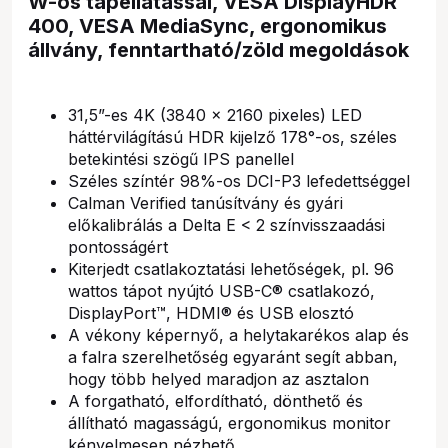
W-os tápellátással, VESA DisplayHDR
400, VESA MediaSync, ergonomikus
állvány, fenntartható/zöld megoldások
31,5”-es 4K (3840 x 2160 pixeles) LED
háttérvilágítású HDR kijelző 178°-os, széles
betekintési szögű IPS panellel
Széles színtér 98%-os DCI-P3 lefedettséggel
Calman Verified tanúsítvány és gyári
előkalibrálás a Delta E < 2 színvisszaadási
pontosságért
Kiterjedt csatlakoztatási lehetőségek, pl. 96
wattos tápot nyújtó USB-C® csatlakozó,
DisplayPort™, HDMI® és USB elosztó
A vékony képernyő, a helytakarékos alap és
a falra szerelhetőség egyaránt segít abban,
hogy több helyed maradjon az asztalon
A forgatható, elfordítható, dönthető és
állítható magasságú, ergonomikus monitor
kényelmesen nézhető