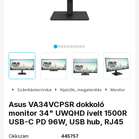
arrow_right
arrow_right
arrow_right
Számítástechnika
Kijelzők, megjelenítés
Monitor
Asus VA34VCPSR dokkoló
monitor 34" UWQHD ívelt 1500R
USB-C PD 96W, USB hub, RJ45
Cikkszám:
445757