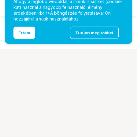
Ahogy a legtöbb weboldal, a miénk is sütiket (cookie-
kat) használ a nagyobb felhasználói élmény
érdekében.<br />A böngészés folytatásával Ön
hozzájárul a sütik használatához.
Asus VA34VCPSR dokkoló monitor 34" UWQHD
Ugrás az oldal tetejére
Értem
Tudjon meg többet
ívelt 1500R USB-C PD 96W, USB hub, RJ45
További oldalaink
Digitalizálás
EcoFlow
PhaseOne
TAMRON
Tesoro
Pályázatok
Ismerj meg minket!