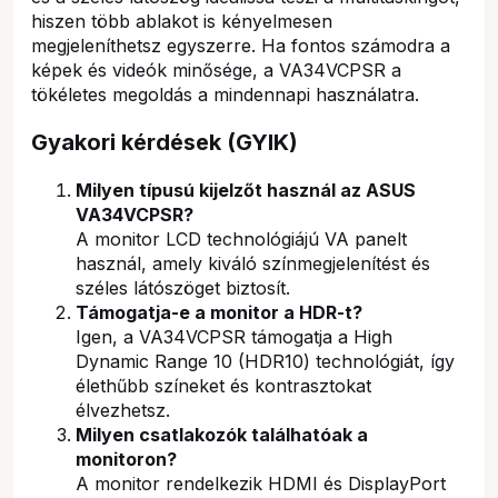
hiszen több ablakot is kényelmesen
megjeleníthetsz egyszerre. Ha fontos számodra a
képek és videók minősége, a VA34VCPSR a
tökéletes megoldás a mindennapi használatra.
Gyakori kérdések (GYIK)
Milyen típusú kijelzőt használ az ASUS
VA34VCPSR?
A monitor LCD technológiájú VA panelt
használ, amely kiváló színmegjelenítést és
széles látószöget biztosít.
Támogatja-e a monitor a HDR-t?
Igen, a VA34VCPSR támogatja a High
Dynamic Range 10 (HDR10) technológiát, így
élethűbb színeket és kontrasztokat
élvezhetsz.
Milyen csatlakozók találhatóak a
monitoron?
A monitor rendelkezik HDMI és DisplayPort