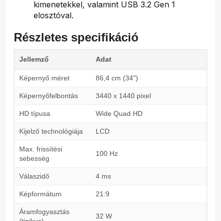
kimenetekkel, valamint USB 3.2 Gen 1
elosztóval.
Részletes specifikáció
Jellemző
Adat
Képernyő méret
86,4 cm (34")
Képernyőfelbontás
3440 x 1440 pixel
HD típusa
Wide Quad HD
Kijelző technológiája
LCD
Max. frissítési
100 Hz
sebesség
Válaszidő
4 ms
Képformátum
21:9
Áramfogyasztás
32 W