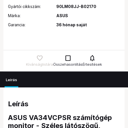
Gyártói cikkszám:
90LM08JJ-B02170
Márka:
ASUS
Garancia:
36 hónap saját
check_box_outline_blank
notifications
Kívánságlistára
Összehasonlítás
Értesítések
Leírás
Leírás
ASUS VA34VCPSR számítógép
monitor - Széles látószögű,