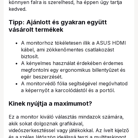
könnyen falra is szerelhesd, ha éppen úgy tartja
kedved.
Tipp: Ajánlott és gyakran együtt
vásárolt termékek
A monitorhoz tökéletesen illik a ASUS HDMI
kábel, ami zökkenőmentes csatlakozást
biztosít.
A kényelmes használat érdekében érdemes
megfontolni egy ergonomikus billentyűzet és
egér beszerzését.
A monitorvédő fólia segítségével megóvhatod
a képernyőt a karcolódástól és a portól.
Kinek nyújtja a maximumot?
Ez a monitor kiváló választás mindazok számára,
akik sokat dolgoznak grafikával,
videószerkesztéssel vagy játékokkal. Az ívelt kijelző
és a széles látószög ideálissá teszi a multitaskingot,