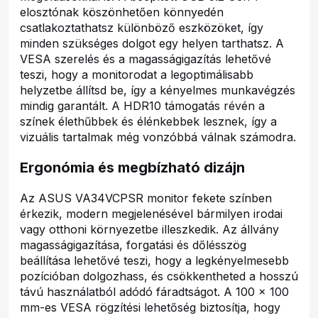
elosztónak köszönhetően könnyedén
csatlakoztathatsz különböző eszközöket, így
minden szükséges dolgot egy helyen tarthatsz. A
VESA szerelés és a magasságigazítás lehetővé
teszi, hogy a monitorodat a legoptimálisabb
helyzetbe állítsd be, így a kényelmes munkavégzés
mindig garantált. A HDR10 támogatás révén a
színek élethűbbek és élénkebbek lesznek, így a
vizuális tartalmak még vonzóbbá válnak számodra.
Ergonómia és megbízható dizájn
Az ASUS VA34VCPSR monitor fekete színben
érkezik, modern megjelenésével bármilyen irodai
vagy otthoni környezetbe illeszkedik. Az állvány
magasságigazítása, forgatási és dőlésszög
beállítása lehetővé teszi, hogy a legkényelmesebb
pozícióban dolgozhass, és csökkentheted a hosszú
távú használatból adódó fáradtságot. A 100 x 100
mm-es VESA rögzítési lehetőség biztosítja, hogy