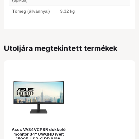
(tipikus)
Tömeg (állvánnyal)
9,32 kg
Utoljára megtekintett termékek
Asus VA34VCPSR dokkoló
monitor 34" UWQHD ívelt
1500R USB-C PD 96W,