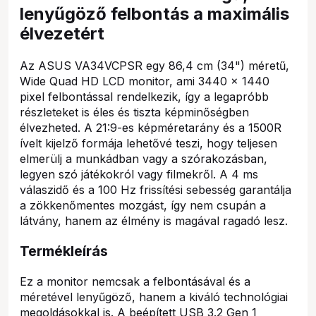
lenyűgöző felbontás a maximális
élvezetért
Az ASUS VA34VCPSR egy 86,4 cm (34") méretű,
Wide Quad HD LCD monitor, ami 3440 x 1440
pixel felbontással rendelkezik, így a legapróbb
részleteket is éles és tiszta képminőségben
élvezheted. A 21:9-es képméretarány és a 1500R
ívelt kijelző formája lehetővé teszi, hogy teljesen
elmerülj a munkádban vagy a szórakozásban,
legyen szó játékokról vagy filmekről. A 4 ms
válaszidő és a 100 Hz frissítési sebesség garantálja
a zökkenőmentes mozgást, így nem csupán a
látvány, hanem az élmény is magával ragadó lesz.
Termékleírás
Ez a monitor nemcsak a felbontásával és a
méretével lenyűgöző, hanem a kiváló technológiai
megoldásokkal is. A beépített USB 3.2 Gen 1