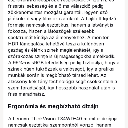
frissítési sebesség és a 6 ms válaszidő pedig
zökkenőmentes mozgást garantál, legyen szó
játékokról vagy filmsorozatokról. A hajlított kijelző
formája nemcsak esztétikus, hanem a látványt is
fokozza, hiszen a látószögek szélesebb
spektrumát kínálja az élményekhez. A monitor
HDR támogatása lehetővé teszi a különösen
gazdag és élénk színek megjelenítését, így a
szórakozás szintje is új magasságokba emelkedik.
A 99%-os sRGB lefedettség pedig biztosítja, hogy a
színek hűen tükrözzék a valóságot, így a grafikai
munkák során is megbízható társad lehet. Az
alacsony kék fény technológia segít csökkenteni a
szem fáradtságát, így hosszabb használat után is
friss maradhatsz.
Ergonómia és megbízható dizájn
A Lenovo ThinkVision T34WD-40 monitor dizájnja
nemcsak esztétikai szempontból vonzó, hanem