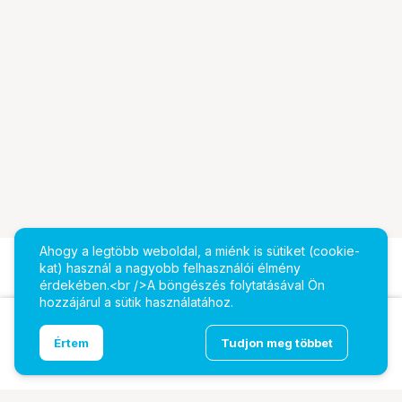
Ahogy a legtöbb weboldal, a miénk is sütiket (cookie-
kat) használ a nagyobb felhasználói élmény
érdekében.<br />A böngészés folytatásával Ön
hozzájárul a sütik használatához.
Lenovo ThinkVision T34WD-40 monitor 34" WQHD
Ugrás az oldal tetejére
Értem
Tudjon meg többet
VA 120Hz, ívelt 1500R, állítható magasságú,
elfordítható állvány