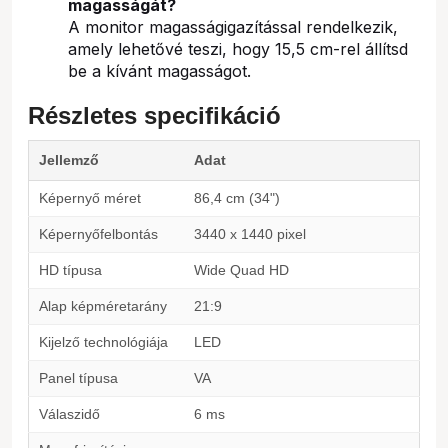
magasságát?
A monitor magasságigazítással rendelkezik,
amely lehetővé teszi, hogy 15,5 cm-rel állítsd
be a kívánt magasságot.
Részletes specifikáció
Jellemző
Adat
Képernyő méret
86,4 cm (34")
Képernyőfelbontás
3440 x 1440 pixel
HD típusa
Wide Quad HD
Alap képméretarány
21:9
Kijelző technológiája
LED
Panel típusa
VA
Válaszidő
6 ms