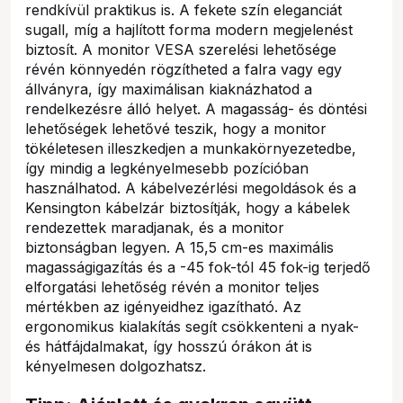
rendkívül praktikus is. A fekete szín eleganciát
sugall, míg a hajlított forma modern megjelenést
biztosít. A monitor VESA szerelési lehetősége
révén könnyedén rögzítheted a falra vagy egy
állványra, így maximálisan kiaknázhatod a
rendelkezésre álló helyet. A magasság- és döntési
lehetőségek lehetővé teszik, hogy a monitor
tökéletesen illeszkedjen a munkakörnyezetedbe,
így mindig a legkényelmesebb pozícióban
használhatod. A kábelvezérlési megoldások és a
Kensington kábelzár biztosítják, hogy a kábelek
rendezettek maradjanak, és a monitor
biztonságban legyen. A 15,5 cm-es maximális
magasságigazítás és a -45 fok-tól 45 fok-ig terjedő
elforgatási lehetőség révén a monitor teljes
mértékben az igényeidhez igazítható. Az
ergonomikus kialakítás segít csökkenteni a nyak-
és hátfájdalmakat, így hosszú órákon át is
kényelmesen dolgozhatsz.