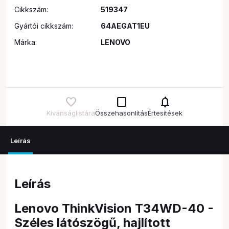
Cikkszám:
519347
Gyártói cikkszám:
64AEGAT1EU
Márka:
LENOVO
check_box_outline_blank
notifications
Kívánságlistára
Összehasonlítás
Értesítések
Leírás
Leírás
Lenovo ThinkVision T34WD-40 -
Széles látószögű, hajlított