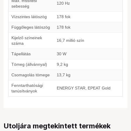
Max. frissítési
120 Hz
sebesség
Vízszintes látószög
178 fok
Függőleges látószög
178 fok
Kijelző színeinek
16,7 millió szín
száma
Tápellátás
30 W
Tömeg (állvánnyal)
9,2 kg
Csomagolás tömege
13,7 kg
Fenntarthatósági
ENERGY STAR, EPEAT Gold
tanúsítványok
Utoljára megtekintett termékek