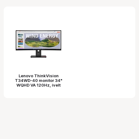
Lenovo ThinkVision
T34WD-40 monitor 34"
WQHD VA 120Hz, ívelt
1500R, állítható
magasságú, elfordítható
állvány