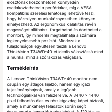
elosztónak köszönhetően könnyedén
csatlakoztathatod a perifériákat, míg a VESA
kompatibilis szerelési lehetőség lehetővé teszi,
hogy bármilyen munkakörnyezetben könnyen
elhelyezhesd. Az ergonomikus kialakítás révén
magasságot állíthatsz, forgathatod és döntheted a
monitort, így mindenki megtalálhatja a számára
legkényelmesebb pozíciót. Mindezek a
tulajdonságok együttesen teszik a Lenovo
ThinkVision T34WD-40-et ideális választássá mind
a munka, mind a szórakozás világában.
Termékleírás
A Lenovo ThinkVision T34WD-40 monitor nem
csupán egy átlagos kijelző, hanem egy igazi
teljesítménybajnok, amely a legújabb
technológiákkal van felszerelve. A 3440 x 1440
pixel felbontás éles és részletgazdag képet biztosít,
amely a munkahelyi feladatok során segít
észrevenni a legapróbb részleteket. A 120 Hz-es