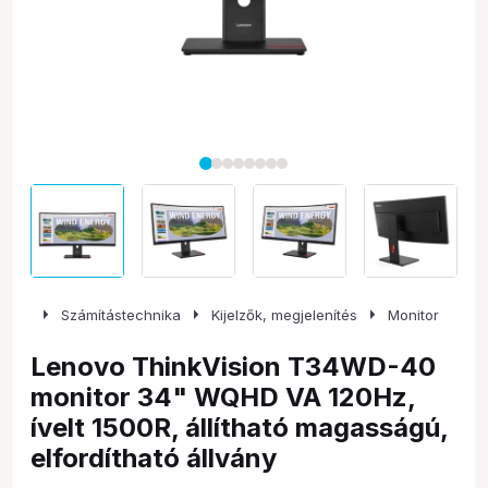
arrow_right
arrow_right
arrow_right
Számítástechnika
Kijelzők, megjelenítés
Monitor
Lenovo ThinkVision T34WD-40
monitor 34" WQHD VA 120Hz,
ívelt 1500R, állítható magasságú,
elfordítható állvány