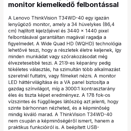
monitor kiemelkedő felbontással
A Lenovo ThinkVision T34WD-40 egy igazán
lenyűgöző monitor, amely a 34 hüvelykes (86,4
cm) hajlított kijelzőjével és 3440 x 1440 pixel
felbontásával garantáltan magával ragadja a
figyelmedet. A Wide Quad HD (WQHD) technológia
lehetővé teszi, hogy a részletek életre keljenek, így
minden munkádat vagy szórakozásodat még
élvezetesebbé teszi. A 21:9-es képarány pedig
tökéletes választás, ha szimultán több alkalmazást
szeretnél futtatni, vagy filmeket nézni. A monitor
LED háttérvilágítása és a VA panel biztosítja a
gazdag színvilágot, míg a 3000:1 kontrasztarány
éles és tiszta képet eredményez. A 178 fok-os
vízszintes és függőleges látószög azt jelenti, hogy
szinte bárhonnan nézheted, és a képminőség
mindig kiváló marad. A ThinkVision T34WD-40
nem csupán a képminőségéről ismert, hanem a
praktikus funkcióiról is. A beépített USB-