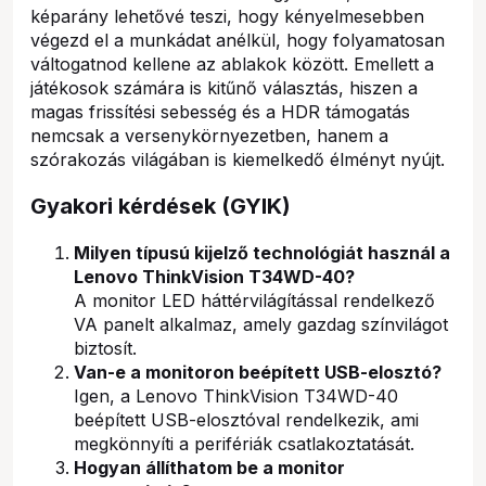
képarány lehetővé teszi, hogy kényelmesebben
végezd el a munkádat anélkül, hogy folyamatosan
váltogatnod kellene az ablakok között. Emellett a
játékosok számára is kitűnő választás, hiszen a
magas frissítési sebesség és a HDR támogatás
nemcsak a versenykörnyezetben, hanem a
szórakozás világában is kiemelkedő élményt nyújt.
Gyakori kérdések (GYIK)
Milyen típusú kijelző technológiát használ a
Lenovo ThinkVision T34WD-40?
A monitor LED háttérvilágítással rendelkező
VA panelt alkalmaz, amely gazdag színvilágot
biztosít.
Van-e a monitoron beépített USB-elosztó?
Igen, a Lenovo ThinkVision T34WD-40
beépített USB-elosztóval rendelkezik, ami
megkönnyíti a perifériák csatlakoztatását.
Hogyan állíthatom be a monitor