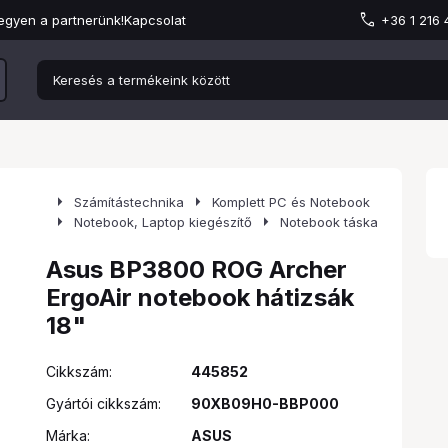
egyen a partnerünk!
Kapcsolat
+36 1 216
arrow_right
arrow_right
Számítástechnika
Komplett PC és Notebook
arrow_right
arrow_right
Notebook, Laptop kiegészítő
Notebook táska
Asus BP3800 ROG Archer
ErgoAir notebook hátizsák
18"
Cikkszám:
445852
Gyártói cikkszám:
90XB09H0-BBP000
Márka:
ASUS