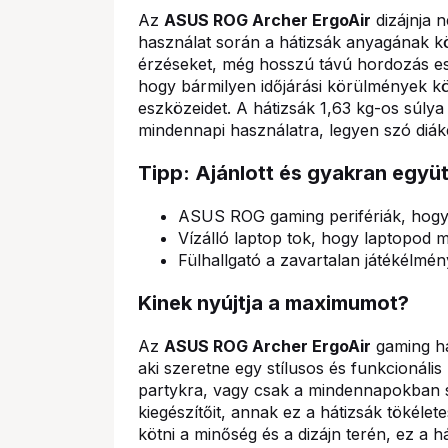
Az
ASUS ROG Archer ErgoAir
dizájnja 
használat során a hátizsák anyagának k
érzéseket, még hosszú távú hordozás eset
hogy bármilyen időjárási körülmények kö
eszközeidet. A hátizsák 1,63 kg-os súlya é
mindennapi használatra, legyen szó diák
Tipp: Ajánlott és gyakran együ
ASUS ROG gaming perifériák, hogy a
Vízálló laptop tok, hogy laptopod
Fülhallgató a zavartalan játékélmé
Kinek nyújtja a maximumot?
Az
ASUS ROG Archer ErgoAir
gaming há
aki szeretne egy stílusos és funkcionáli
partykra, vagy csak a mindennapokban sz
kiegészítőit, annak ez a hátizsák tökél
kötni a minőség és a dizájn terén, ez a 