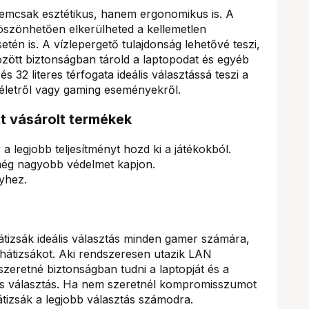
nemcsak esztétikus, hanem ergonomikus is. A
öszönhetően elkerülheted a kellemetlen
én is. A vízlepergető tulajdonság lehetővé teszi,
zött biztonságban tárold a laptopodat és egyéb
s 32 literes térfogata ideális választássá teszi a
életről vagy gaming eseményekről.
tt vásárolt termékek
 legjobb teljesítményt hozd ki a játékokból.
 még nagyobb védelmet kapjon.
nyhez.
tizsák ideális választás minden gamer számára,
s hátizsákot. Aki rendszeresen utazik LAN
eretné biztonságban tudni a laptopját és a
etes választás. Ha nem szeretnél kompromisszumot
hátizsák a legjobb választás számodra.