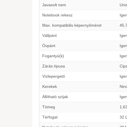
Javasolt nem
Uni
Notebook rekesz
Ige
Max. kompatibilis képernyőméret
45,
Vállpánt
Ige
Övpánt
Ige
Fogantyú(k)
Ige
Zárás típusa
Cip
Vízlepergető
Ige
Kerekek
Nin
Állítható szíjak
Ige
Tömeg
1,6
Térfogat
32 