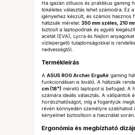
Ha igazán stílusos és praktikus gaming h
tökéletes választás lehet számodra. Ez a 
igényeihez készült, és számos hasznos fu
hátizsák méretei:
350 mm széles, 210 
biztosít a laptopodnak és egyéb kiegészí
acetát (EVA), Lycra és Nejlon anyagoka
vízlepergető tulajdonságokkal is rendelk
nedvességtől.
Termékleírás
A
ASUS ROG Archer ErgoAir
gaming há
funkcionálisan is kiváló. A hátizsák ren
cm (18")
méretű laptopot is befogad. A há
számára ideális választás. A vállpántok 
hordozhatóságot, míg a fogantyúk megkön
révén könnyedén személyre szabhatod a 
kényelmet biztosítson a használat során.
Ergonómia és megbízható dizáj