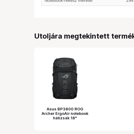
Notebook-rekesz méretei
294
Utoljára megtekintett termé
Asus BP3800 ROG
Archer ErgoAir notebook
hátizsák 18"