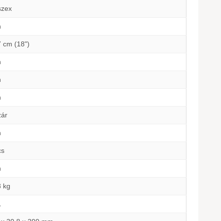
szex
n
7 cm (18")
n
n
n
zár
n
cs
n
3 kg
L