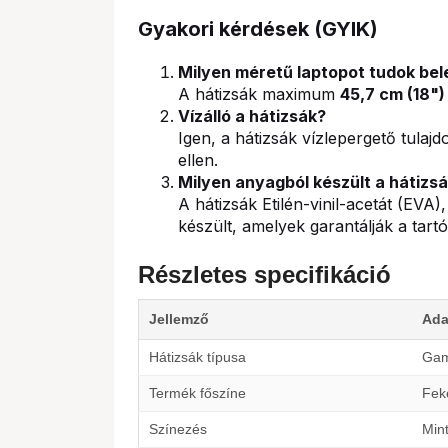
Gyakori kérdések (GYIK)
Milyen méretű laptopot tudok bel
A hátizsák maximum
45,7 cm (18")
Vízálló a hátizsák?
Igen, a hátizsák vízlepergető tulaj
ellen.
Milyen anyagból készült a hátizs
A hátizsák Etilén-vinil-acetát (EVA
készült, amelyek garantálják a tart
Részletes specifikáció
Jellemző
Ada
Hátizsák típusa
Gam
Termék főszíne
Fek
Színezés
Min