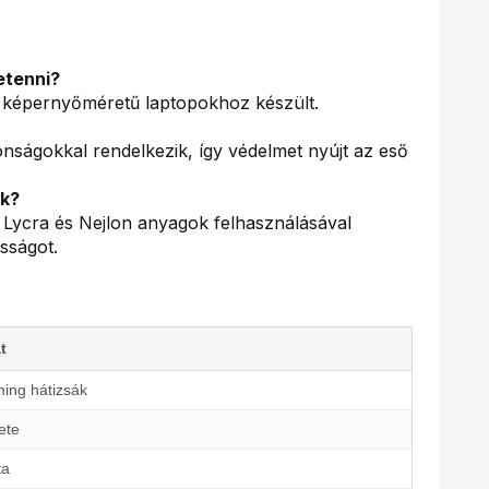
etenni?
képernyőméretű laptopokhoz készült.
donságokkal rendelkezik, így védelmet nyújt az eső
ák?
), Lycra és Nejlon anyagok felhasználásával
ósságot.
t
ing hátizsák
ete
ta