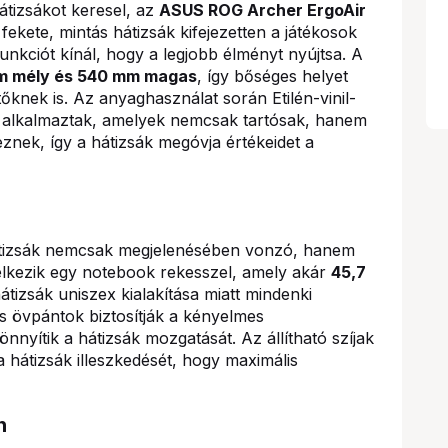
átizsákot keresel, az
ASUS ROG Archer ErgoAir
fekete, mintás hátizsák kifejezetten a játékosok
nkciót kínál, hogy a legjobb élményt nyújtsa. A
mm mély és 540 mm magas
, így bőséges helyet
tőknek is. Az anyaghasználat során Etilén-vinil-
t alkalmaztak, amelyek nemcsak tartósak, hanem
eznek, így a hátizsák megóvja értékeidet a
tizsák nemcsak megjelenésében vonzó, hanem
delkezik egy notebook rekesszel, amely akár
45,7
tizsák uniszex kialakítása miatt mindenki
és övpántok biztosítják a kényelmes
nyítik a hátizsák mozgatását. Az állítható szíjak
hátizsák illeszkedését, hogy maximális
n