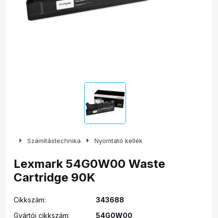
arrow_right
arrow_right
Számítástechnika
Nyomtató kellék
Lexmark 54G0W00 Waste
Cartridge 90K
Cikkszám:
343688
Gyártói cikkszám:
54G0W00