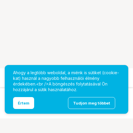
Ahogy a legtöbb weboldal, a miénk is sütiket (cookie-
kat) használ a nagyobb felhasználói élmény
érdekében.<br />A böngészés folytatásával Ön
hozzájárul a sütik használatához.
Ugrás az oldal tetejére
Értem
Tudjon meg többet
Lexmark 54G0W00 Waste Cartridge 90K
További oldalaink