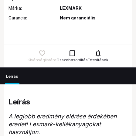
Márka:
LEXMARK
Garancia:
Nem garanciális
check_box_outline_blank
notifications
Kívánságlistára
Összehasonlítás
Értesítések
Leírás
Leírás
A legjobb eredmény elérése érdekében
eredeti Lexmark-kellékanyagokat
használjon.